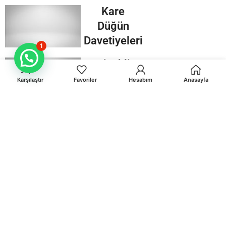
Kare
Düğün
Davetiyeleri
1
Çiçekli
Düğün
Karşılaştır
Favoriler
Hesabım
Anasayfa
Davetiyeleri
Davetiye
Zarfları