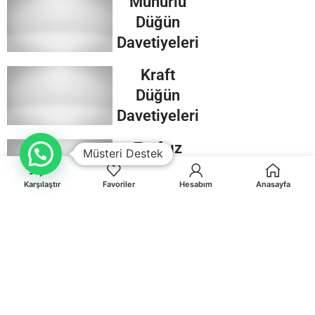
Mühürlü
Düğün
Davetiyeleri
Kraft
Düğün
Davetiyeleri
Zarfsız
Müsteri Destek
Düğün
Karşılaştır
Favoriler
Davetiyeleri
Hesabım
Anasayfa
Şeffaf
Düğün
Davetiyeleri
Dini Temalı
Düğün