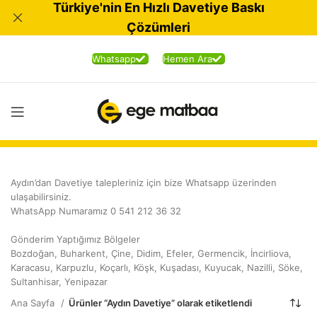
Türkiye'nin En Hızlı Davetiye Baskı
Çözümleri
Whatsapp
Hemen Ara
Aydın’dan Davetiye talepleriniz için bize Whatsapp üzerinden
ulaşabilirsiniz.
WhatsApp Numaramız 0 541 212 36 32
Gönderim Yaptığımız Bölgeler
Bozdoğan, Buharkent, Çine, Didim, Efeler, Germencik, İncirliova,
Karacasu, Karpuzlu, Koçarlı, Köşk, Kuşadası, Kuyucak, Nazilli, Söke,
Sultanhisar, Yenipazar
Ana Sayfa
Ürünler “Aydın Davetiye” olarak etiketlendi