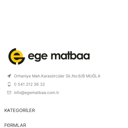
Orhaniye Mah.Karasörcüler Sk.No:6/B MUĞLA
0 541 212 36 32
info@egematbaa.com.tr
KATEGORILER
FORMLAR