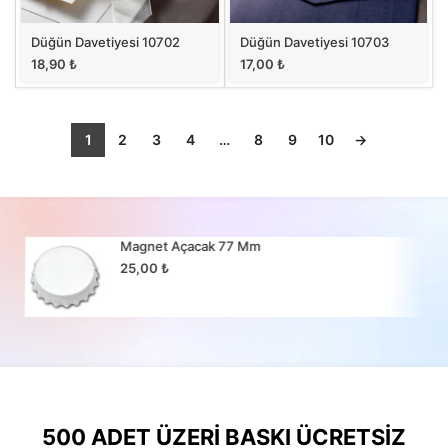
Düğün Davetiyesi 10702
Düğün Davetiyesi 10703
18,90
₺
17,00
₺
1
2
3
4
…
8
9
10
→
Magnet Açacak 77 Mm
25,00
₺
500 ADET ÜZERI BASKI ÜCRETSIZ