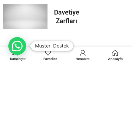
Davetiye
Zarfları
Müsteri Destek
Karşılaştır
Favoriler
Hesabım
Anasayfa
Orhaniye Mah.Karasörcüler Sk.No:6/B MUĞLA
0 541 212 36 32
info@egematbaa.com.tr