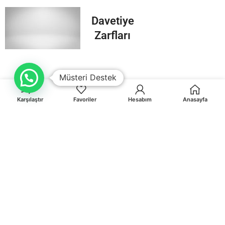
Davetiye
Zarfları
Müsteri Destek
Karşılaştır
Favoriler
Hesabım
Anasayfa
Orhaniye Mah.Karasörcüler Sk.No:6/B MUĞLA
0 541 212 36 32
info@egematbaa.com.tr