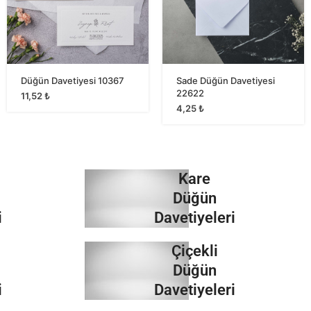
Düğün Davetiyesi 10367
Sade Düğün Davetiyesi
22622
11,52
₺
4,25
₺
Kare
Düğün
i
Davetiyeleri
Çiçekli
İncele
Düğün
i
Davetiyeleri