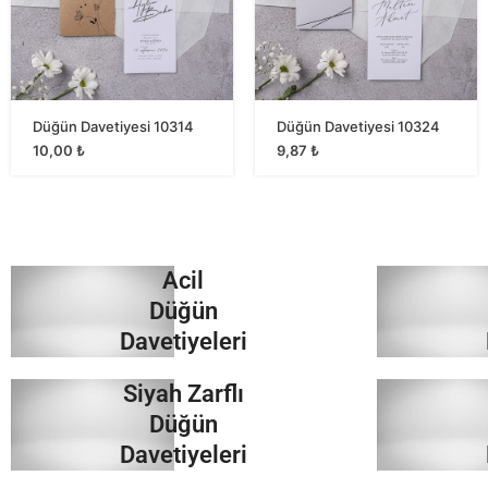
Düğün Davetiyesi 10314
Düğün Davetiyesi 10324
10,00
₺
9,87
₺
Acil
Düğün
Davetiyeleri
Siyah Zarflı
İncele
Düğün
Davetiyeleri