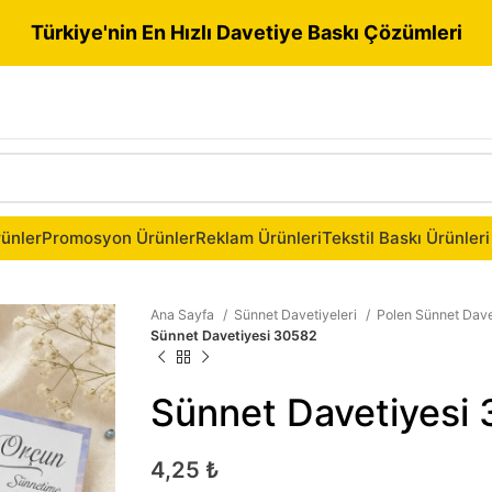
Türkiye'nin En Hızlı Davetiye Baskı Çözümleri
ünler
Promosyon Ürünler
Reklam Ürünleri
Tekstil Baskı Ürünleri
Ana Sayfa
Sünnet Davetiyeleri
Polen Sünnet Dave
Sünnet Davetiyesi 30582
Sünnet Davetiyesi
4,25
₺