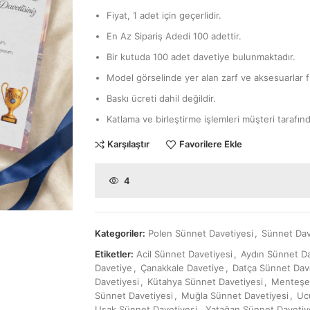
Fiyat, 1 adet için geçerlidir.
En Az Sipariş Adedi 100 adettir.
Bir kutuda 100 adet davetiye bulunmaktadır.
Model görselinde yer alan zarf ve aksesuarlar fi
Baskı ücreti dahil değildir.
Katlama ve birleştirme işlemleri müşteri tarafınd
Karşılaştır
Favorilere Ekle
4
Kategoriler:
Polen Sünnet Davetiyesi
,
Sünnet Dav
Etiketler:
Acil Sünnet Davetiyesi
,
Aydın Sünnet Da
Davetiye
,
Çanakkale Davetiye
,
Datça Sünnet Dav
Davetiyesi
,
Kütahya Sünnet Davetiyesi
,
Menteşe 
Sünnet Davetiyesi
,
Muğla Sünnet Davetiyesi
,
Uc
Uşak Sünnet Davetiyesi
,
Yatağan Sünnet Davetiy