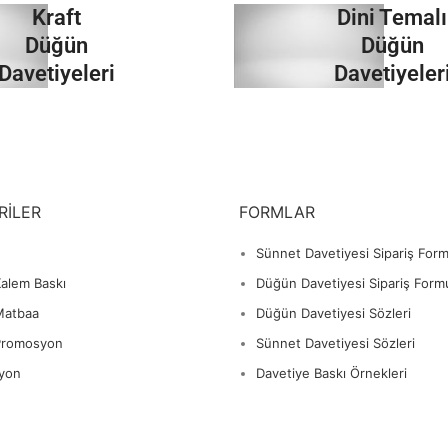
Kraft
Dini Temalı
İncele
İncele
Düğün
Düğün
Davetiyeleri
Davetiyeler
İncele
İncele
RILER
FORMLAR
Sünnet Davetiyesi Sipariş For
alem Baskı
Düğün Davetiyesi Sipariş Form
Matbaa
Düğün Davetiyesi Sözleri
Promosyon
Sünnet Davetiyesi Sözleri
yon
Davetiye Baskı Örnekleri