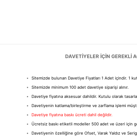
DAVETIYELER IÇIN GEREKLI
Sitemizde bulunan Davetiye Fiyatları 1 Adet içindir. 1 ku
Sitemizde minimum 100 adet davetiye siparişi alınır.
Davetiye fiyatına aksesuar dahildir. Kutulu olarak tasarl
Davetiyenin katlama/birleştirme ve zarflama işlemi müşter
Davetiye fiyatına baskı ücreti dahil değildir.
Ücretsiz baskı etiketli modeller 500 adet ve üzeri için ge
Davetiyenin özelliğine göre Ofset, Varak Yaldız ve Serigra