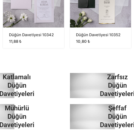
Düğün Davetiyesi 10342
Düğün Davetiyesi 10352
11,88
₺
10,80
₺
Katlamalı
Zarfsız
Düğün
Düğün
Davetiyeleri
Davetiyeler
Mühürlü
Şeffaf
İncele
İncele
Düğün
Düğün
Davetiyeleri
Davetiyeler