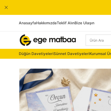
Anasayfa
Hakkımızda
Teklif Alın
Bize Ulaşın
Düğün Davetiyeleri
Sünnet Davetiyeleri
Kurumsal Ür