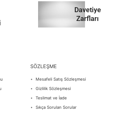
İncele
Davetiye
Zarfları
i
İncele
SÖZLEŞME
mu
Mesafeli Satış Sözleşmesi
u
Gizlilik Sözleşmesi
Teslimat ve İade
Sıkça Sorulan Sorular