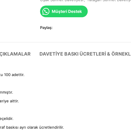
Müşteri Destek
Paylaş:
 AÇIKLAMALAR
DAVETIYE BASKI ÜCRETLERI & ÖRNEKL
tu 100 adettir.
anmıştır.
iye aittir.
çelidir.
f baskısı ayrı olarak ücretlendirilir.