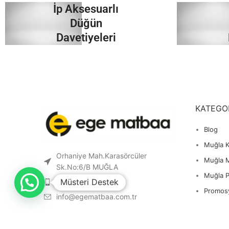
İp Aksesuarlı
İncele
Düğün
Davetiyeleri
İncele
KATEGO
Blog
Muğla K
Orhaniye Mah.Karasörcüler
Muğla 
Sk.No:6/B MUĞLA
Muğla 
Müsteri Destek
0 541 212 36 32
Promos
info@egematbaa.com.tr