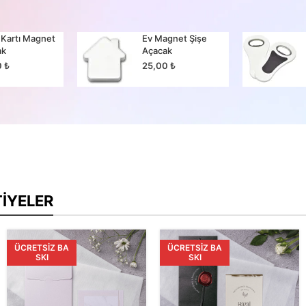
 Kartı Magnet
Ev Magnet Şişe
ak
Açacak
0
₺
25,00
₺
TIYELER
ÜCRETSIZ BA
ÜCRETSIZ BA
SKI
SKI