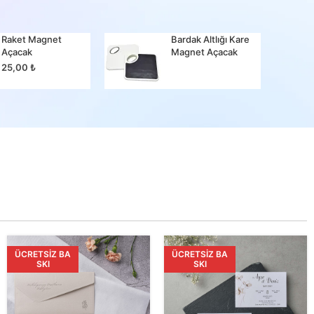
Raket Magnet
Bardak Altlığı Kare
Bir Ma
Açacak
Magnet Açacak
25,00
25,00
₺
ÜCRETSIZ BA
ÜCRETSIZ BA
SKI
SKI