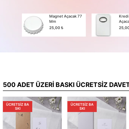
cak 65
Magnet Açacak 77
Kredi
Mm
Açac
25,00
₺
25,0
500 ADET ÜZERI BASKI ÜCRETSIZ DAVE
ÜCRETSIZ BA
ÜCRETSIZ BA
SKI
SKI