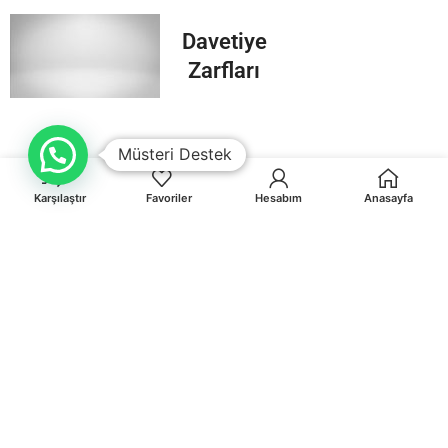
Davetiye
Zarfları
Müsteri Destek
Karşılaştır
Favoriler
Hesabım
Anasayfa
Orhaniye Mah.Karasörcüler Sk.No:6/B MUĞLA
0 541 212 36 32
info@egematbaa.com.tr