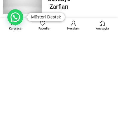
Zarfları
Müsteri Destek
Karşılaştır
Favoriler
Hesabım
Anasayfa
Orhaniye Mah.Karasörcüler Sk.No:6/B MUĞLA
0 541 212 36 32
info@egematbaa.com.tr