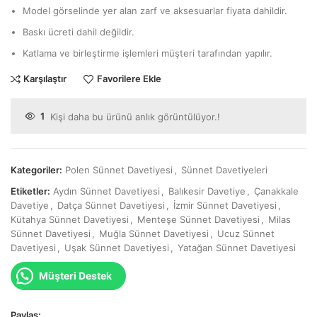
Model görselinde yer alan zarf ve aksesuarlar fiyata dahildir.
Baskı ücreti dahil değildir.
Katlama ve birleştirme işlemleri müşteri tarafından yapılır.
Karşılaştır
Favorilere Ekle
1
Kişi daha bu ürünü anlık görüntülüyor.!
Kategoriler:
Polen Sünnet Davetiyesi
,
Sünnet Davetiyeleri
Etiketler:
Aydın Sünnet Davetiyesi
,
Balıkesir Davetiye
,
Çanakkale
Davetiye
,
Datça Sünnet Davetiyesi
,
İzmir Sünnet Davetiyesi
,
Kütahya Sünnet Davetiyesi
,
Menteşe Sünnet Davetiyesi
,
Milas
Sünnet Davetiyesi
,
Muğla Sünnet Davetiyesi
,
Ucuz Sünnet
Davetiyesi
,
Uşak Sünnet Davetiyesi
,
Yatağan Sünnet Davetiyesi
Müşteri Destek
Paylaş: