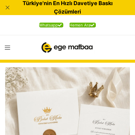
Türkiye'nin En Hızlı Davetiye Baskı
Çözümleri
Whatsapp
Hemen Ara