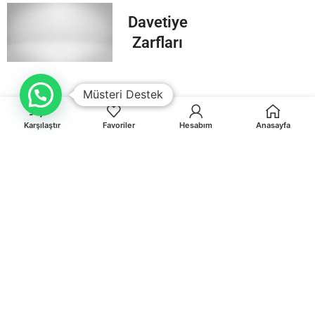
Davetiye
Zarfları
Müsteri Destek
Karşılaştır
Favoriler
Hesabım
Anasayfa
Orhaniye Mah.Karasörcüler Sk.No:6/B MUĞLA
0 541 212 36 32
info@egematbaa.com.tr