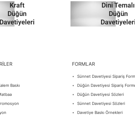
Kraft
Dini Temalı
İncele
İncele
Düğün
Düğün
Davetiyeleri
Davetiyeler
İncele
İncele
RILER
FORMLAR
Sünnet Davetiyesi Sipariş For
alem Baskı
Düğün Davetiyesi Sipariş Form
Matbaa
Düğün Davetiyesi Sözleri
Promosyon
Sünnet Davetiyesi Sözleri
yon
Davetiye Baskı Örnekleri