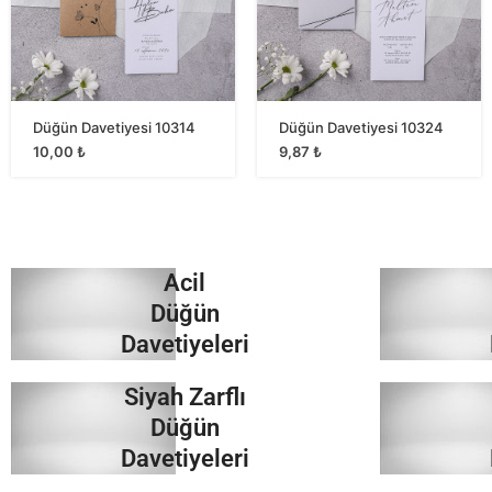
Düğün Davetiyesi 10314
Düğün Davetiyesi 10324
10,00
₺
9,87
₺
Acil
Düğün
Davetiyeleri
Siyah Zarflı
İncele
Düğün
Davetiyeleri