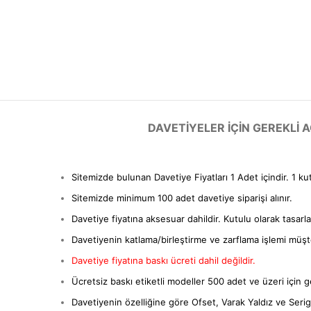
DAVETIYELER IÇIN GEREKLI
Sitemizde bulunan Davetiye Fiyatları 1 Adet içindir. 1 ku
Sitemizde minimum 100 adet davetiye siparişi alınır.
Davetiye fiyatına aksesuar dahildir. Kutulu olarak tasarl
Davetiyenin katlama/birleştirme ve zarflama işlemi müşter
Davetiye fiyatına baskı ücreti dahil değildir.
Ücretsiz baskı etiketli modeller 500 adet ve üzeri için ge
Davetiyenin özelliğine göre Ofset, Varak Yaldız ve Serigra