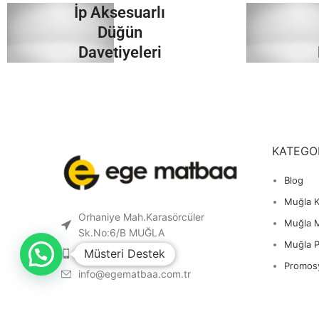
İp Aksesuarlı
İncele
Düğün
Davetiyeleri
İncele
KATEGO
Blog
Muğla K
Orhaniye Mah.Karasörcüler
Muğla 
Sk.No:6/B MUĞLA
Muğla 
Müsteri Destek
0 541 212 36 32
Promos
info@egematbaa.com.tr