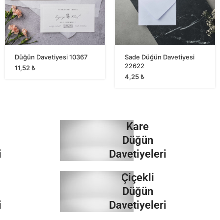
Düğün Davetiyesi 10367
Sade Düğün Davetiyesi
22622
11,52
₺
4,25
₺
Kare
Düğün
i
Davetiyeleri
Çiçekli
İncele
Düğün
i
Davetiyeleri