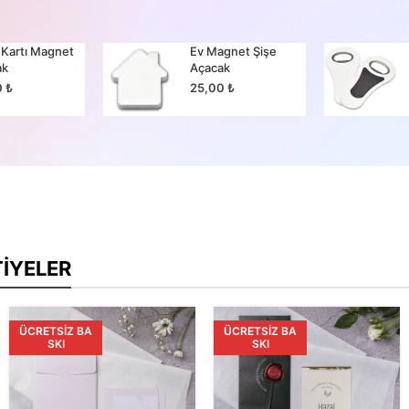
 Kartı Magnet
Ev Magnet Şişe
ak
Açacak
0
₺
25,00
₺
TIYELER
ÜCRETSIZ BA
ÜCRETSIZ BA
SKI
SKI