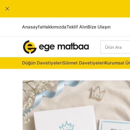
Anasayfa
Hakkımızda
Teklif Alın
Bize Ulaşın
Düğün Davetiyeleri
Sünnet Davetiyeleri
Kurumsal Ür