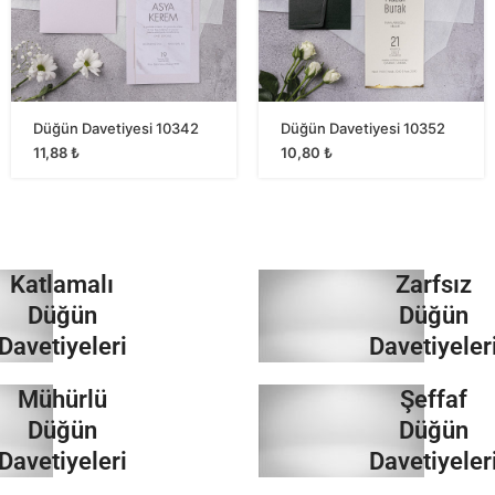
Düğün Davetiyesi 10342
Düğün Davetiyesi 10352
11,88
₺
10,80
₺
Katlamalı
Zarfsız
Düğün
Düğün
Davetiyeleri
Davetiyeler
Mühürlü
Şeffaf
İncele
İncele
Düğün
Düğün
Davetiyeleri
Davetiyeler