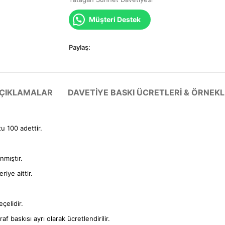
Müşteri Destek
Paylaş:
 AÇIKLAMALAR
DAVETIYE BASKI ÜCRETLERI & ÖRNEKL
tu 100 adettir.
anmıştır.
iye aittir.
çelidir.
f baskısı ayrı olarak ücretlendirilir.