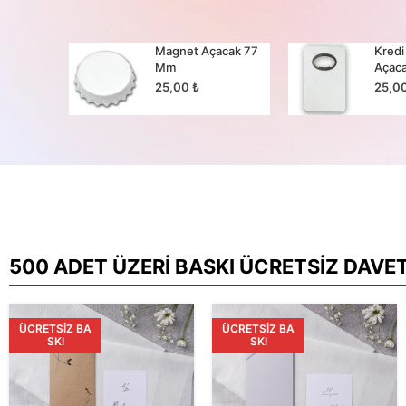
cak 65
Magnet Açacak 77
Kredi
Mm
Açac
25,00
₺
25,0
500 ADET ÜZERI BASKI ÜCRETSIZ DAVE
ÜCRETSIZ BA
ÜCRETSIZ BA
SKI
SKI