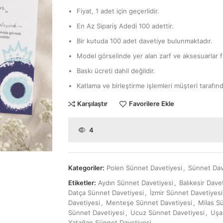
Fiyat, 1 adet için geçerlidir.
En Az Sipariş Adedi 100 adettir.
Bir kutuda 100 adet davetiye bulunmaktadır.
Model görselinde yer alan zarf ve aksesuarlar fi
Baskı ücreti dahil değildir.
Katlama ve birleştirme işlemleri müşteri tarafınd
Karşılaştır
Favorilere Ekle
4
Kategoriler:
Polen Sünnet Davetiyesi
,
Sünnet Dav
Etiketler:
Aydın Sünnet Davetiyesi
,
Balıkesir Dave
Datça Sünnet Davetiyesi
,
İzmir Sünnet Davetiyesi
Davetiyesi
,
Menteşe Sünnet Davetiyesi
,
Milas S
Sünnet Davetiyesi
,
Ucuz Sünnet Davetiyesi
,
Uşa
Yatağan Sünnet Davetiyesi