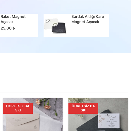
Raket Magnet
Bardak Altlığı Kare
Bir Ma
Açacak
Magnet Açacak
25,00
25,00
₺
ÜCRETSIZ BA
ÜCRETSIZ BA
SKI
SKI