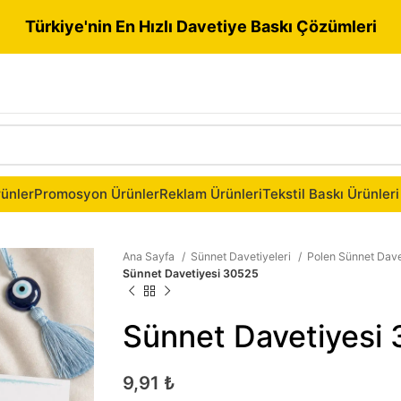
Türkiye'nin En Hızlı Davetiye Baskı Çözümleri
ünler
Promosyon Ürünler
Reklam Ürünleri
Tekstil Baskı Ürünleri
Ana Sayfa
Sünnet Davetiyeleri
Polen Sünnet Dave
Sünnet Davetiyesi 30525
Sünnet Davetiyesi
9,91
₺