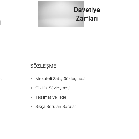
İncele
Davetiye
Zarfları
i
İncele
SÖZLEŞME
mu
Mesafeli Satış Sözleşmesi
u
Gizlilik Sözleşmesi
Teslimat ve İade
Sıkça Sorulan Sorular