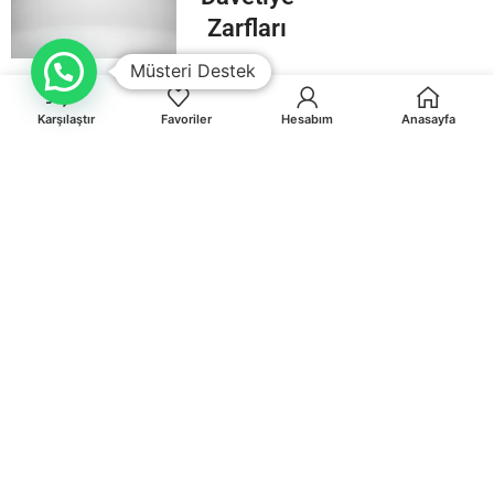
Zarfları
Müsteri Destek
Karşılaştır
Favoriler
Hesabım
Anasayfa
Orhaniye Mah.Karasörcüler Sk.No:6/B MUĞLA
0 541 212 36 32
info@egematbaa.com.tr