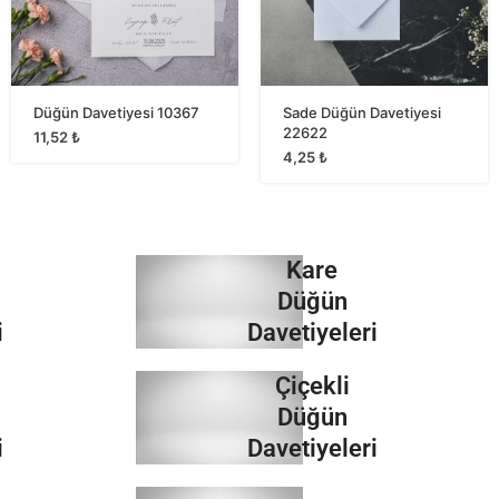
Düğün Davetiyesi 10367
Sade Düğün Davetiyesi
22622
11,52
₺
4,25
₺
Kare
Düğün
i
Davetiyeleri
Çiçekli
İncele
Düğün
i
Davetiyeleri