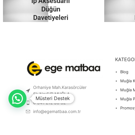
İp Aksesuarlı
İncele
Düğün
Davetiyeleri
İncele
KATEGO
Blog
Muğla K
Orhaniye Mah.Karasörcüler
Muğla 
Sk.No:6/B MUĞLA
Müsteri Destek
Muğla 
0 541 212 36 32
Promos
info@egematbaa.com.tr