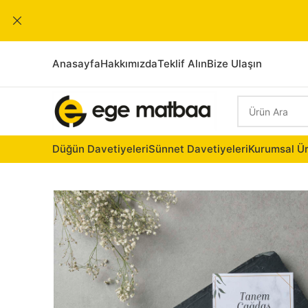
Anasayfa
Hakkımızda
Teklif Alın
Bize Ulaşın
Düğün Davetiyeleri
Sünnet Davetiyeleri
Kurumsal Ür