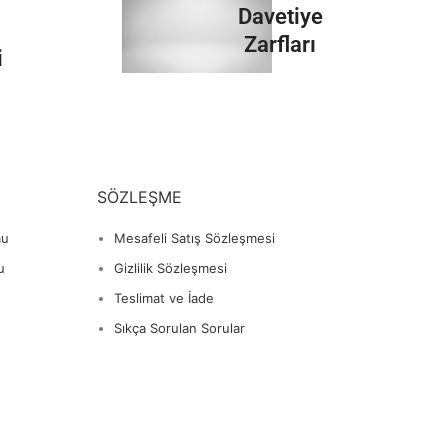
İncele
Davetiye
Zarfları
i
İncele
SÖZLEŞME
mu
Mesafeli Satış Sözleşmesi
u
Gizlilik Sözleşmesi
Teslimat ve İade
Sıkça Sorulan Sorular