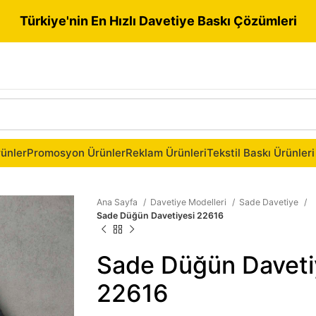
Türkiye'nin En Hızlı Davetiye Baskı Çözümleri
ünler
Promosyon Ürünler
Reklam Ürünleri
Tekstil Baskı Ürünleri
Ana Sayfa
Davetiye Modelleri
Sade Davetiye
Sade Düğün Davetiyesi 22616
Sade Düğün Daveti
22616