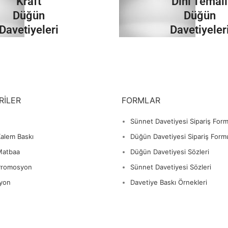
Kraft
Dini Temalı
İncele
İncele
Düğün
Düğün
Davetiyeleri
Davetiyeler
İncele
İncele
RILER
FORMLAR
Sünnet Davetiyesi Sipariş For
alem Baskı
Düğün Davetiyesi Sipariş Form
Matbaa
Düğün Davetiyesi Sözleri
Promosyon
Sünnet Davetiyesi Sözleri
yon
Davetiye Baskı Örnekleri