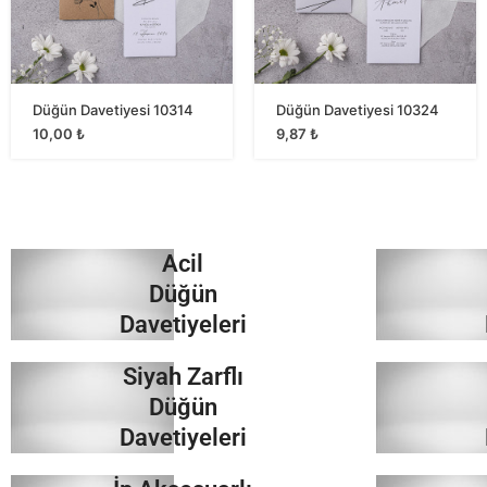
Düğün Davetiyesi 10314
Düğün Davetiyesi 10324
10,00
₺
9,87
₺
Acil
Düğün
Davetiyeleri
Siyah Zarflı
İncele
Düğün
Davetiyeleri