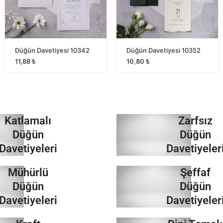
Düğün Davetiyesi 10342
Düğün Davetiyesi 10352
11,88
₺
10,80
₺
Katlamalı
Zarfsız
Düğün
Düğün
Davetiyeleri
Davetiyeler
Mühürlü
Şeffaf
İncele
İncele
Düğün
Düğün
Davetiyeleri
Davetiyeler