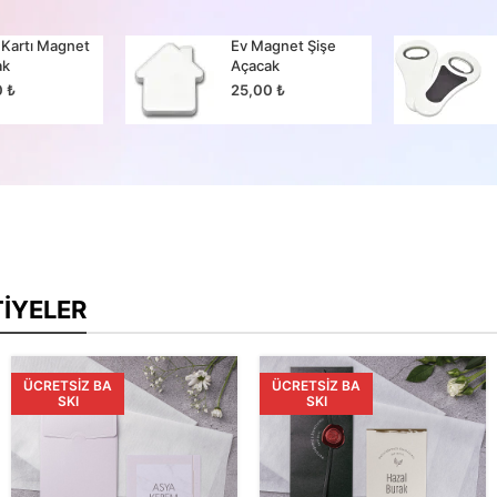
 Kartı Magnet
Ev Magnet Şişe
ak
Açacak
0
₺
25,00
₺
TIYELER
ÜCRETSIZ BA
ÜCRETSIZ BA
SKI
SKI