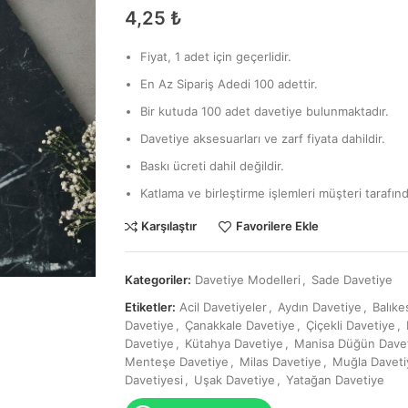
4,25
₺
Fiyat, 1 adet için geçerlidir.
En Az Sipariş Adedi 100 adettir.
Bir kutuda 100 adet davetiye bulunmaktadır.
Davetiye aksesuarları ve zarf fiyata dahildir.
Baskı ücreti dahil değildir.
Katlama ve birleştirme işlemleri müşteri tarafınd
Karşılaştır
Favorilere Ekle
Kategoriler:
Davetiye Modelleri
,
Sade Davetiye
Etiketler:
Acil Davetiyeler
,
Aydın Davetiye
,
Balıke
Davetiye
,
Çanakkale Davetiye
,
Çiçekli Davetiye
,
Davetiye
,
Kütahya Davetiye
,
Manisa Düğün Davet
Menteşe Davetiye
,
Milas Davetiye
,
Muğla Daveti
Davetiyesi
,
Uşak Davetiye
,
Yatağan Davetiye