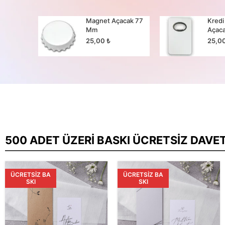
cak 65
Magnet Açacak 77
Kredi
Mm
Açac
25,00
₺
25,0
500 ADET ÜZERI BASKI ÜCRETSIZ DAVE
ÜCRETSIZ BA
ÜCRETSIZ BA
SKI
SKI