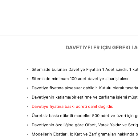
DAVETIYELER IÇIN GEREKLI
Sitemizde bulunan Davetiye Fiyatları 1 Adet içindir. 1 ku
Sitemizde minimum 100 adet davetiye siparişi alınır.
Davetiye fiyatına aksesuar dahildir. Kutulu olarak tasarl
Davetiyenin katlama/birleştirme ve zarflama işlemi müşter
Davetiye fiyatına baskı ücreti dahil değildir.
Ücretsiz baskı etiketli modeller 500 adet ve üzeri için ge
Davetiyenin özelliğine göre Ofset, Varak Yaldız ve Serigra
Modellerin Ebatları, İç Kart ve Zarf gramajları hakkında bil