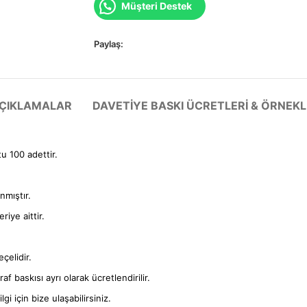
Müşteri Destek
Paylaş:
 AÇIKLAMALAR
DAVETIYE BASKI ÜCRETLERI & ÖRNEKL
tu 100 adettir.
anmıştır.
iye aittir.
çelidir.
f baskısı ayrı olarak ücretlendirilir.
gi için bize ulaşabilirsiniz.