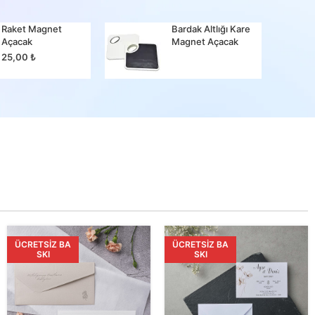
Raket Magnet
Bardak Altlığı Kare
Bir Ma
Açacak
Magnet Açacak
25,00
25,00
₺
ÜCRETSIZ BA
ÜCRETSIZ BA
SKI
SKI