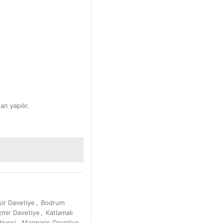
an yapılır.
sir Davetiye
,
Bodrum
zmir Davetiye
,
Katlamalı
iyesi
,
Marmaris Davetiye
,