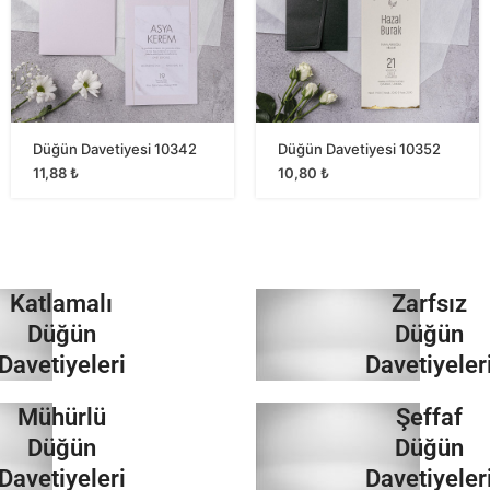
Düğün Davetiyesi 10342
Düğün Davetiyesi 10352
11,88
₺
10,80
₺
Katlamalı
Zarfsız
Düğün
Düğün
Davetiyeleri
Davetiyeler
Mühürlü
Şeffaf
İncele
İncele
Düğün
Düğün
Davetiyeleri
Davetiyeler