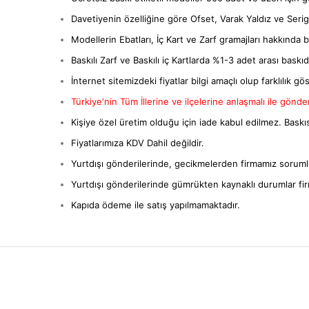
Davetiyenin özelliğine göre Ofset, Varak Yaldız ve Serigra
Modellerin Ebatları, İç Kart ve Zarf gramajları hakkında bil
Baskılı Zarf ve Baskılı iç Kartlarda %1-3 adet arası baskıda 
İnternet sitemizdeki fiyatlar bilgi amaçlı olup farklılık gös
Türkiye'nin Tüm İllerine ve ilçelerine anlaşmalı ile gönderi
Kişiye özel üretim olduğu için iade kabul edilmez. Baskıs
Fiyatlarımıza KDV Dahil değildir.
Yurtdışı gönderilerinde, gecikmelerden firmamız sorumlu
Yurtdışı gönderilerinde gümrükten kaynaklı durumlar fi
Kapıda ödeme ile satış yapılmamaktadır.