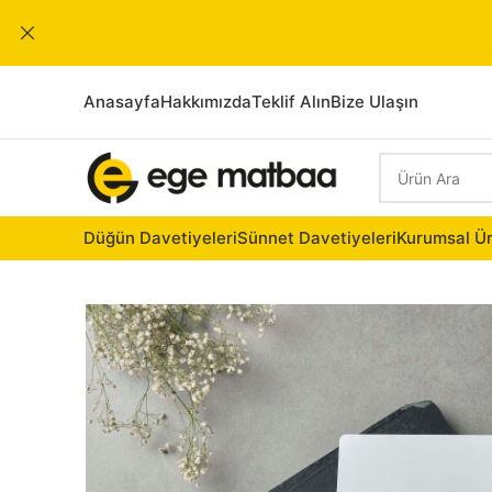
Anasayfa
Hakkımızda
Teklif Alın
Bize Ulaşın
Düğün Davetiyeleri
Sünnet Davetiyeleri
Kurumsal Ür