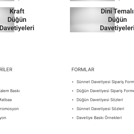
Kraft
Dini Temalı
İncele
İncele
Düğün
Düğün
Davetiyeleri
Davetiyeler
İncele
İncele
RILER
FORMLAR
Sünnet Davetiyesi Sipariş For
alem Baskı
Düğün Davetiyesi Sipariş Form
Matbaa
Düğün Davetiyesi Sözleri
Promosyon
Sünnet Davetiyesi Sözleri
yon
Davetiye Baskı Örnekleri