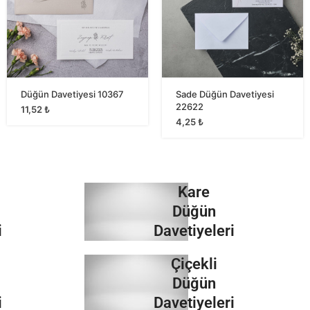
Düğün Davetiyesi 10367
Sade Düğün Davetiyesi
22622
11,52
₺
4,25
₺
Kare
Düğün
i
Davetiyeleri
Çiçekli
İncele
Düğün
i
Davetiyeleri