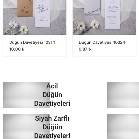
Düğün Davetiyesi 10314
Düğün Davetiyesi 10324
10,00
₺
9,87
₺
Acil
Düğün
Davetiyeleri
Siyah Zarflı
İncele
Düğün
Davetiyeleri