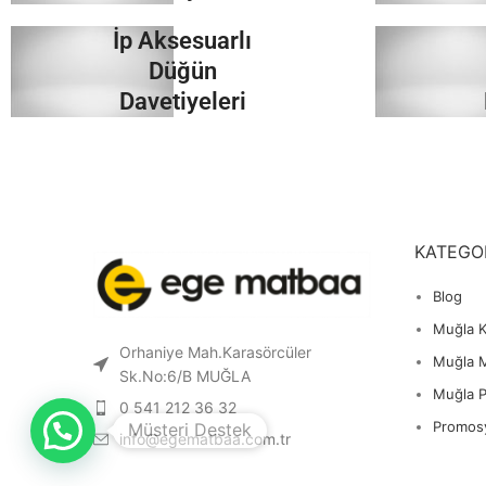
İp Aksesuarlı
İncele
Düğün
Davetiyeleri
İncele
KATEGO
Blog
Muğla K
Orhaniye Mah.Karasörcüler
Muğla 
Sk.No:6/B MUĞLA
Muğla 
1
0 541 212 36 32
Promos
info@egematbaa.com.tr