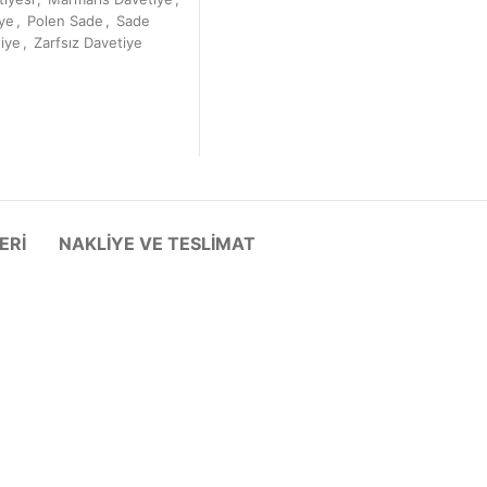
ye
,
Polen Sade
,
Sade
iye
,
Zarfsız Davetiye
ERI
NAKLIYE VE TESLIMAT