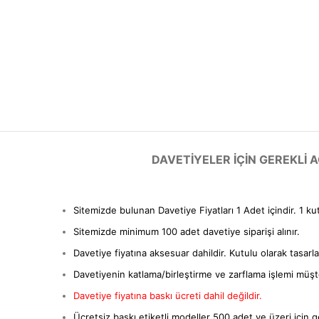
DAVETIYELER IÇIN GEREKLI
Sitemizde bulunan Davetiye Fiyatları 1 Adet içindir. 1 ku
Sitemizde minimum 100 adet davetiye siparişi alınır.
Davetiye fiyatına aksesuar dahildir. Kutulu olarak tasarl
Davetiyenin katlama/birleştirme ve zarflama işlemi müşter
Davetiye fiyatına baskı ücreti dahil değildir.
Ücretsiz baskı etiketli modeller 500 adet ve üzeri için ge