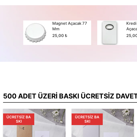
cak 65
Magnet Açacak 77
Kredi
Mm
Açac
25,00
₺
25,0
500 ADET ÜZERI BASKI ÜCRETSIZ DAVE
ÜCRETSIZ BA
ÜCRETSIZ BA
SKI
SKI