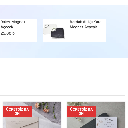
Raket Magnet
Bardak Altlığı Kare
Bir Ma
Açacak
Magnet Açacak
25,00
25,00
₺
ÜCRETSIZ BA
ÜCRETSIZ BA
SKI
SKI