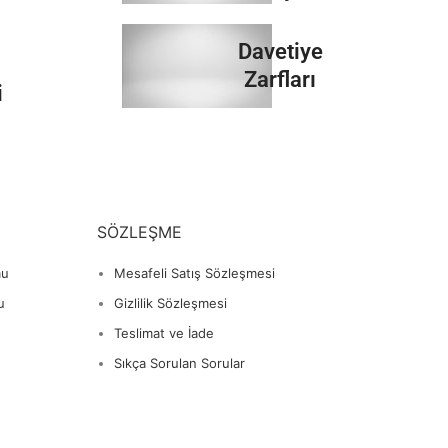
İncele
Davetiye
Zarfları
i
İncele
SÖZLEŞME
mu
Mesafeli Satış Sözleşmesi
u
Gizlilik Sözleşmesi
Teslimat ve İade
Sıkça Sorulan Sorular