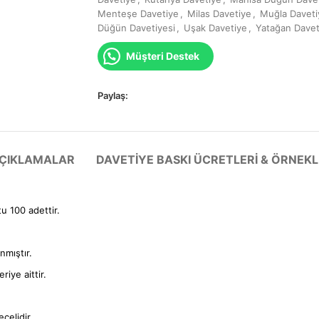
Menteşe Davetiye
,
Milas Davetiye
,
Muğla Daveti
Düğün Davetiyesi
,
Uşak Davetiye
,
Yatağan Davet
Müşteri Destek
Paylaş:
 AÇIKLAMALAR
DAVETIYE BASKI ÜCRETLERI & ÖRNEKL
tu 100 adettir.
anmıştır.
iye aittir.
çelidir.