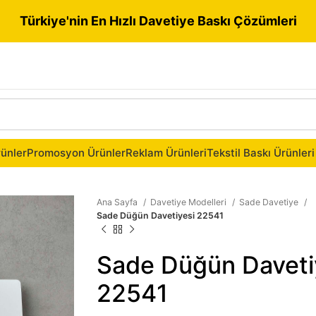
Türkiye'nin En Hızlı Davetiye Baskı Çözümleri
ünler
Promosyon Ürünler
Reklam Ürünleri
Tekstil Baskı Ürünleri
Ana Sayfa
Davetiye Modelleri
Sade Davetiye
Sade Düğün Davetiyesi 22541
Sade Düğün Daveti
22541