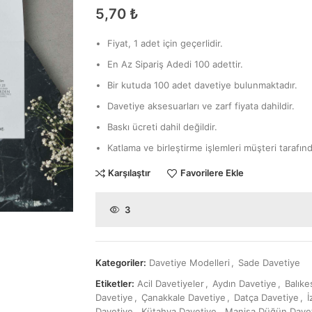
5,70
₺
Fiyat, 1 adet için geçerlidir.
En Az Sipariş Adedi 100 adettir.
Bir kutuda 100 adet davetiye bulunmaktadır.
Davetiye aksesuarları ve zarf fiyata dahildir.
Baskı ücreti dahil değildir.
Katlama ve birleştirme işlemleri müşteri tarafınd
Karşılaştır
Favorilere Ekle
3
Kategoriler:
Davetiye Modelleri
,
Sade Davetiye
Etiketler:
Acil Davetiyeler
,
Aydın Davetiye
,
Balıke
Davetiye
,
Çanakkale Davetiye
,
Datça Davetiye
,
İ
Davetiye
,
Kütahya Davetiye
,
Manisa Düğün Davet