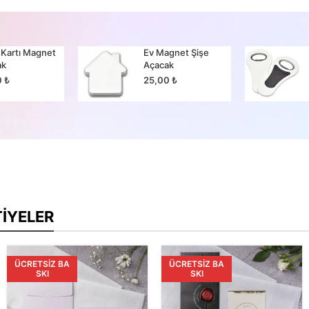
 Kartı Magnet
Ev Magnet Şişe
ak
Açacak
0
₺
25,00
₺
TIYELER
ÜCRETSIZ BA
ÜCRETSIZ BA
SKI
SKI