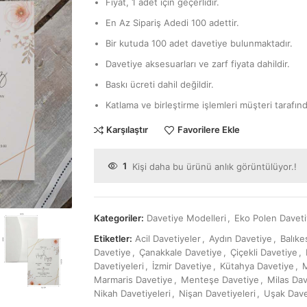
Fiyat, 1 adet için geçerlidir.
En Az Sipariş Adedi 100 adettir.
Bir kutuda 100 adet davetiye bulunmaktadır.
Davetiye aksesuarları ve zarf fiyata dahildir.
Baskı ücreti dahil değildir.
Katlama ve birleştirme işlemleri müşteri tarafınd
Karşılaştır
Favorilere Ekle
1
Kişi daha bu ürünü anlık görüntülüyor.!
Kategoriler:
Davetiye Modelleri
,
Eko Polen Davet
Etiketler:
Acil Davetiyeler
,
Aydın Davetiye
,
Balıke
Davetiye
,
Çanakkale Davetiye
,
Çiçekli Davetiye
,
Davetiyeleri
,
İzmir Davetiye
,
Kütahya Davetiye
,
M
Marmaris Davetiye
,
Menteşe Davetiye
,
Milas Da
Nikah Davetiyeleri
,
Nişan Davetiyeleri
,
Uşak Dave