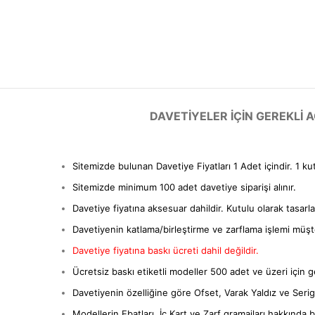
DAVETIYELER IÇIN GEREKLI
Sitemizde bulunan Davetiye Fiyatları 1 Adet içindir. 1 ku
Sitemizde minimum 100 adet davetiye siparişi alınır.
Davetiye fiyatına aksesuar dahildir. Kutulu olarak tasarl
Davetiyenin katlama/birleştirme ve zarflama işlemi müşter
Davetiye fiyatına baskı ücreti dahil değildir.
Ücretsiz baskı etiketli modeller 500 adet ve üzeri için ge
Davetiyenin özelliğine göre Ofset, Varak Yaldız ve Serigra
Modellerin Ebatları, İç Kart ve Zarf gramajları hakkında bil