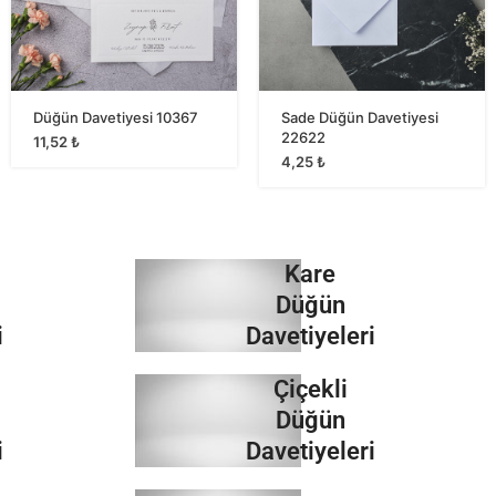
Düğün Davetiyesi 10367
Sade Düğün Davetiyesi
22622
11,52
₺
4,25
₺
Kare
Düğün
i
Davetiyeleri
Çiçekli
İncele
Düğün
i
Davetiyeleri