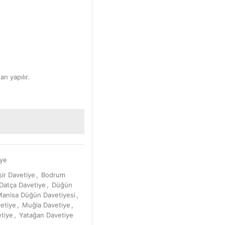
an yapılır.
iye
sir Davetiye
,
Bodrum
Datça Davetiye
,
Düğün
anisa Düğün Davetiyesi
,
vetiye
,
Muğla Davetiye
,
tiye
,
Yatağan Davetiye