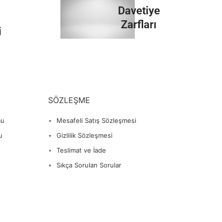
İncele
Davetiye
Zarfları
i
İncele
SÖZLEŞME
mu
Mesafeli Satış Sözleşmesi
u
Gizlilik Sözleşmesi
Teslimat ve İade
Sıkça Sorulan Sorular