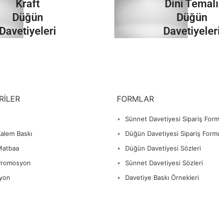
Kraft
Dini Temalı
İncele
İncele
Düğün
Düğün
Davetiyeleri
Davetiyeler
İncele
İncele
RILER
FORMLAR
Sünnet Davetiyesi Sipariş For
alem Baskı
Düğün Davetiyesi Sipariş Form
Matbaa
Düğün Davetiyesi Sözleri
Promosyon
Sünnet Davetiyesi Sözleri
yon
Davetiye Baskı Örnekleri