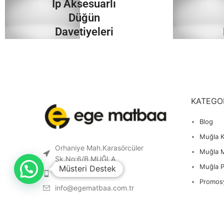
İp Aksesuarlı
İncele
Düğün
Davetiyeleri
İncele
KATEGO
Blog
Muğla K
Orhaniye Mah.Karasörcüler
Muğla 
Sk.No:6/B MUĞLA
Muğla 
Müsteri Destek
0 541 212 36 32
Promos
info@egematbaa.com.tr