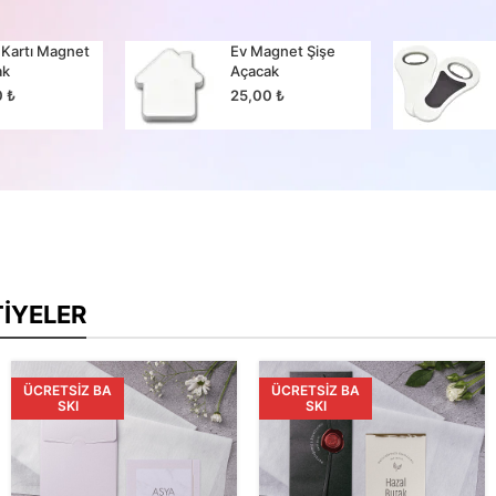
 Kartı Magnet
Ev Magnet Şişe
ak
Açacak
0
₺
25,00
₺
TIYELER
ÜCRETSIZ BA
ÜCRETSIZ BA
SKI
SKI