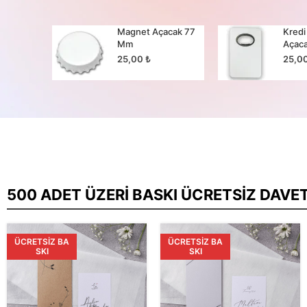
cak 65
Magnet Açacak 77
Kredi
Mm
Açac
25,00
₺
25,0
500 ADET ÜZERI BASKI ÜCRETSIZ DAVE
ÜCRETSIZ BA
ÜCRETSIZ BA
SKI
SKI