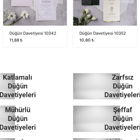
Düğün Davetiyesi 10342
Düğün Davetiyesi 10352
11,88
₺
10,80
₺
Katlamalı
Zarfsız
Düğün
Düğün
Davetiyeleri
Davetiyeler
Mühürlü
Şeffaf
İncele
İncele
Düğün
Düğün
Davetiyeleri
Davetiyeler