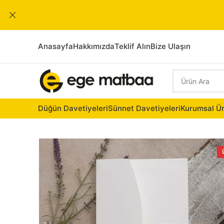
Anasayfa
Hakkımızda
Teklif Alın
Bize Ulaşın
Düğün Davetiyeleri
Sünnet Davetiyeleri
Kurumsal Ür