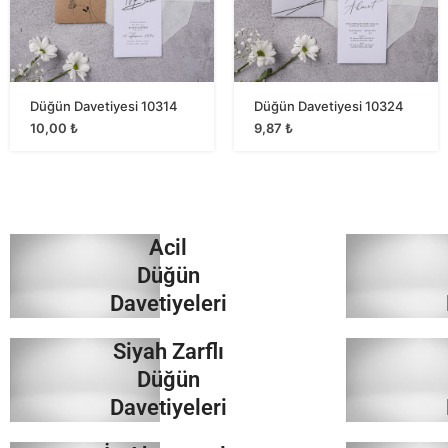
Düğün Davetiyesi 10314
Düğün Davetiyesi 10324
10,00
₺
9,87
₺
Acil
Düğün
Davetiyeleri
Siyah Zarflı
İncele
Düğün
Davetiyeleri