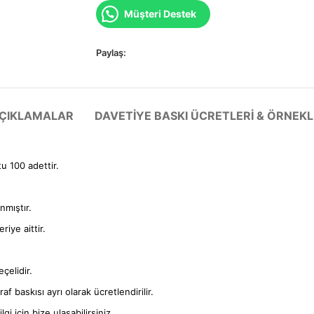
Müşteri Destek
Paylaş:
 AÇIKLAMALAR
DAVETIYE BASKI ÜCRETLERI & ÖRNEKL
tu 100 adettir.
anmıştır.
iye aittir.
çelidir.
f baskısı ayrı olarak ücretlendirilir.
gi için bize ulaşabilirsiniz.