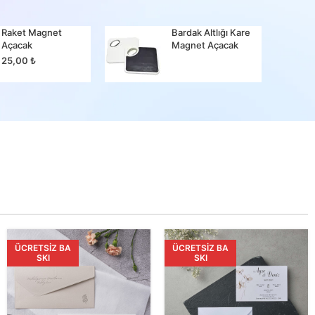
Raket Magnet
Bardak Altlığı Kare
Bir Ma
Açacak
Magnet Açacak
25,00
25,00
₺
ÜCRETSIZ BA
ÜCRETSIZ BA
SKI
SKI