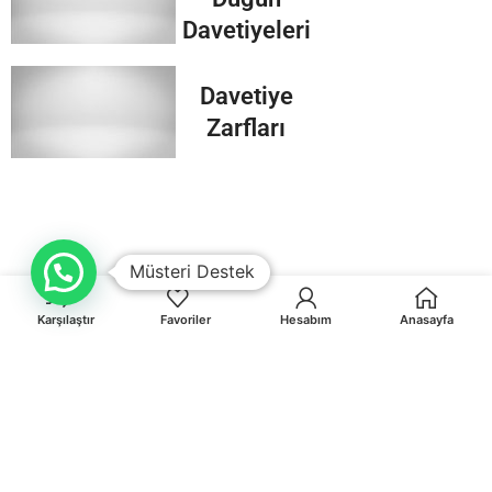
Davetiyeleri
Davetiye
Zarfları
Müsteri Destek
Karşılaştır
Favoriler
Hesabım
Anasayfa
Orhaniye Mah.Karasörcüler Sk.No:6/B MUĞLA