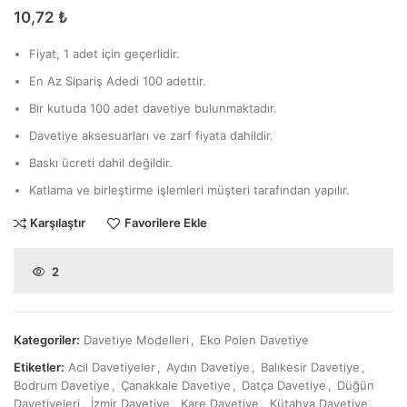
10,72
₺
Fiyat, 1 adet için geçerlidir.
En Az Sipariş Adedi 100 adettir.
Bir kutuda 100 adet davetiye bulunmaktadır.
Davetiye aksesuarları ve zarf fiyata dahildir.
Baskı ücreti dahil değildir.
Katlama ve birleştirme işlemleri müşteri tarafından yapılır.
Karşılaştır
Favorilere Ekle
2
Kategoriler:
Davetiye Modelleri
,
Eko Polen Davetiye
Etiketler:
Acil Davetiyeler
,
Aydın Davetiye
,
Balıkesir Davetiye
,
Bodrum Davetiye
,
Çanakkale Davetiye
,
Datça Davetiye
,
Düğün
Davetiyeleri
,
İzmir Davetiye
,
Kare Davetiye
,
Kütahya Davetiye
,