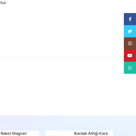
tur.
Face
Twitt
Insta
YouT
What
Raket Magnet
Bardak Altlığı Kare
Bir Ma