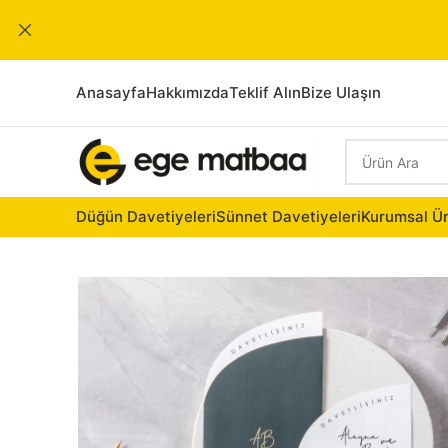
Anasayfa
Hakkımızda
Teklif Alın
Bize Ulaşın
Düğün Davetiyeleri
Sünnet Davetiyeleri
Kurumsal Ür