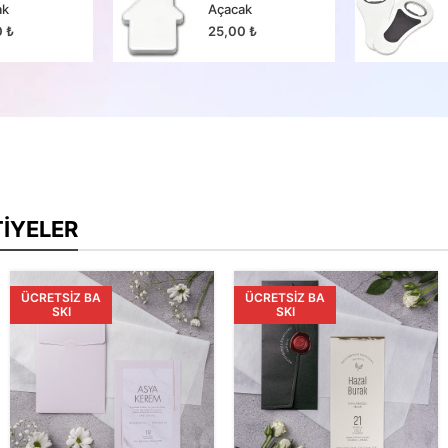
ak
Açacak
0
₺
25,00
₺
TIYELER
ÜCRETSIZ BA
ÜCRETSIZ BA
SKI
SKI