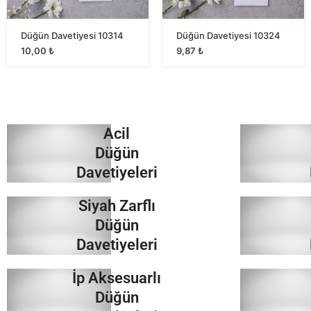
Düğün Davetiyesi 10314
Düğün Davetiyesi 10324
10,00
₺
9,87
₺
Acil
Düğün
Davetiyeleri
Siyah Zarflı
İncele
Düğün
Davetiyeleri
İp Aksesuarlı
İncele
Düğün