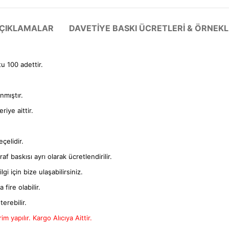
 AÇIKLAMALAR
DAVETIYE BASKI ÜCRETLERI & ÖRNEKL
tu 100 adettir.
anmıştır.
iye aittir.
çelidir.
f baskısı ayrı olarak ücretlendirilir.
gi için bize ulaşabilirsiniz.
fire olabilir.
terebilir.
m yapılır. Kargo Alıcıya Aittir.