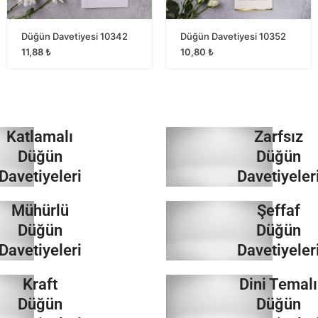
Düğün Davetiyesi 10342
Düğün Davetiyesi 10352
11,88
₺
10,80
₺
Katlamalı
Zarfsız
Düğün
Düğün
Davetiyeleri
Davetiyeler
Mühürlü
Şeffaf
İncele
İncele
Düğün
Düğün
Davetiyeleri
Davetiyeler
Kraft
Dini Temalı
İncele
İncele
Düğün
Düğün