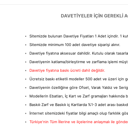
DAVETIYELER IÇIN GEREKLI
Sitemizde bulunan Davetiye Fiyatları 1 Adet içindir. 1 ku
Sitemizde minimum 100 adet davetiye siparişi alınır.
Davetiye fiyatına aksesuar dahildir. Kutulu olarak tasarl
Davetiyenin katlama/birleştirme ve zarflama işlemi müşter
Davetiye fiyatına baskı ücreti dahil değildir.
Ücretsiz baskı etiketli modeller 500 adet ve üzeri için ge
Davetiyenin özelliğine göre Ofset, Varak Yaldız ve Serigra
Modellerin Ebatları, İç Kart ve Zarf gramajları hakkında bil
Baskılı Zarf ve Baskılı iç Kartlarda %1-3 adet arası baskıda 
İnternet sitemizdeki fiyatlar bilgi amaçlı olup farklılık gös
Türkiye'nin Tüm İllerine ve ilçelerine anlaşmalı ile gönderi