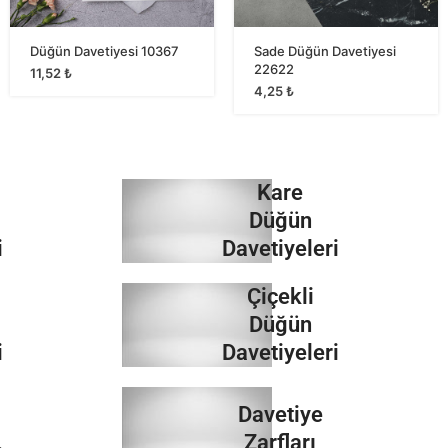
Düğün Davetiyesi 10367
Sade Düğün Davetiyesi
22622
11,52
₺
4,25
₺
Kare
Düğün
i
Davetiyeleri
Çiçekli
İncele
Düğün
i
Davetiyeleri
İncele
Davetiye
Zarfları