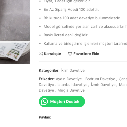
Fiyat, 1 adet için geçerlidir.
En Az Sipariş Adedi 100 adettir.
Bir kutuda 100 adet davetiye bulunmaktadır.
Model görselinde yer alan zarf ve aksesuarlar fi
Baskı ücreti dahil değildir.
Katlama ve birleştirme işlemleri müşteri tarafınd
Karşılaştır
Favorilere Ekle
Kategoriler:
İklim Davetiye
Etiketler:
Aydın Davetiye
,
Bodrum Davetiye
,
Çana
Davetiye
,
istanbul davetiye
,
İzmir Davetiye
,
Mani
Davetiye
,
Muğla Davetiye
Müşteri Destek
Paylaş: