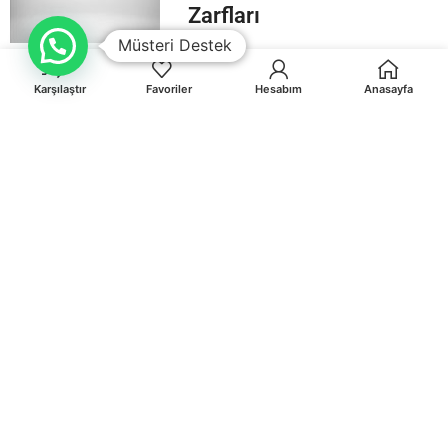
Zarfları
Müsteri Destek
Karşılaştır
Favoriler
Hesabım
Anasayfa
Orhaniye Mah.Karasörcüler Sk.No:6/B MUĞLA
0 541 212 36 32
info@egematbaa.com.tr