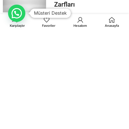
Zarfları
Müsteri Destek
Karşılaştır
Favoriler
Hesabım
Anasayfa
Orhaniye Mah.Karasörcüler Sk.No:6/B MUĞLA
0 541 212 36 32
info@egematbaa.com.tr