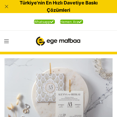
Türkiye'nin En Hızlı Davetiye Baskı
Çözümleri
Whatsapp
Hemen Ara