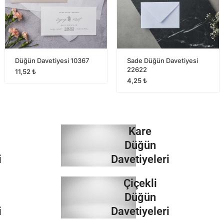
Düğün Davetiyesi 10367
Sade Düğün Davetiyesi
22622
11,52
₺
4,25
₺
Kare
Düğün
i
Davetiyeleri
Çiçekli
İncele
Düğün
i
Davetiyeleri