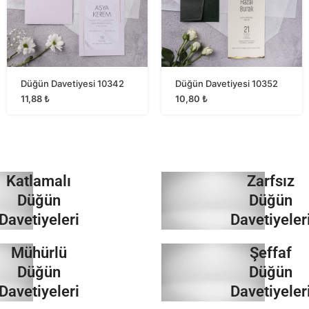
Düğün Davetiyesi 10342
Düğün Davetiyesi 10352
11,88
₺
10,80
₺
Katlamalı
Zarfsız
Düğün
Düğün
Davetiyeleri
Davetiyeler
Mühürlü
Şeffaf
İncele
İncele
Düğün
Düğün
Davetiyeleri
Davetiyeler