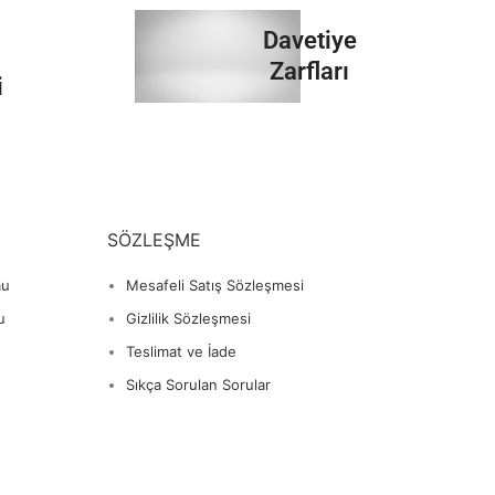
İncele
Davetiye
Zarfları
i
İncele
SÖZLEŞME
mu
Mesafeli Satış Sözleşmesi
u
Gizlilik Sözleşmesi
Teslimat ve İade
Sıkça Sorulan Sorular