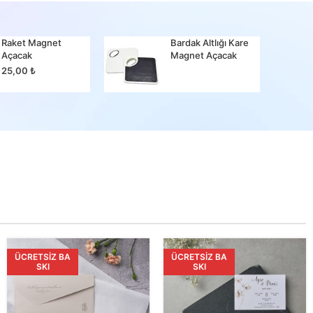
Raket Magnet
Bardak Altlığı Kare
Bir Ma
Açacak
Magnet Açacak
25,00
25,00
₺
ÜCRETSIZ BA
ÜCRETSIZ BA
SKI
SKI