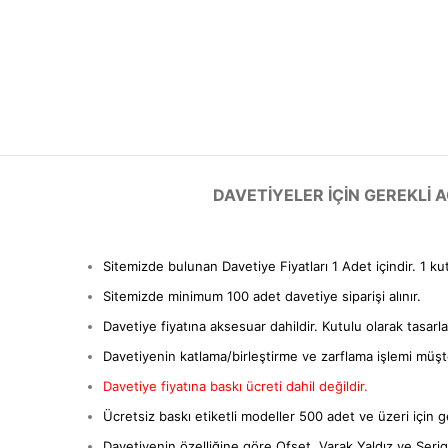
DAVETIYELER IÇIN GEREKLI
Sitemizde bulunan Davetiye Fiyatları 1 Adet içindir. 1 ku
Sitemizde minimum 100 adet davetiye siparişi alınır.
Davetiye fiyatına aksesuar dahildir. Kutulu olarak tasarl
Davetiyenin katlama/birleştirme ve zarflama işlemi müşter
Davetiye fiyatına baskı ücreti dahil değildir.
Ücretsiz baskı etiketli modeller 500 adet ve üzeri için ge
Davetiyenin özelliğine göre Ofset, Varak Yaldız ve Serigra