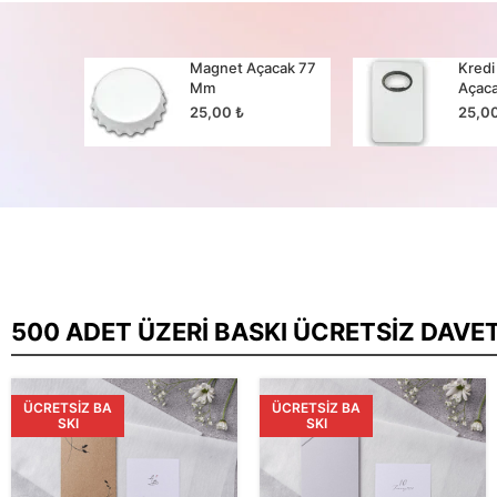
cak 65
Magnet Açacak 77
Kredi
Mm
Açac
25,00
₺
25,0
500 ADET ÜZERI BASKI ÜCRETSIZ DAVE
ÜCRETSIZ BA
ÜCRETSIZ BA
SKI
SKI