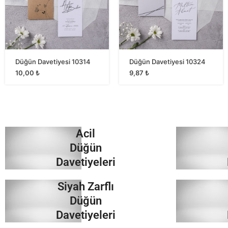
Düğün Davetiyesi 10314
Düğün Davetiyesi 10324
10,00
₺
9,87
₺
Acil
Düğün
Davetiyeleri
Siyah Zarflı
İncele
Düğün
Davetiyeleri