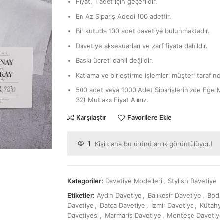
Fiyat, 1 adet için geçerlidir.
En Az Sipariş Adedi 100 adettir.
Bir kutuda 100 adet davetiye bulunmaktadır.
Davetiye aksesuarları ve zarf fiyata dahildir.
Baskı ücreti dahil değildir.
Katlama ve birleştirme işlemleri müşteri tarafınd
500 adet veya 1000 Adet Siparişlerinizde Ege 
32) Mutlaka Fiyat Alınız.
Karşılaştır
Favorilere Ekle
1
Kişi daha bu ürünü anlık görüntülüyor.!
Kategoriler:
Davetiye Modelleri
,
Stylish Davetiye
Etiketler:
Aydın Davetiye
,
Balıkesir Davetiye
,
Bod
Davetiye
,
Datça Davetiye
,
İzmir Davetiye
,
Kütahy
Davetiyesi
,
Marmaris Davetiye
,
Menteşe Davetiy