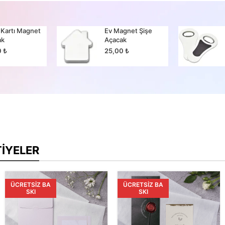
 Kartı Magnet
Ev Magnet Şişe
ak
Açacak
0
₺
25,00
₺
TIYELER
ÜCRETSIZ BA
ÜCRETSIZ BA
SKI
SKI