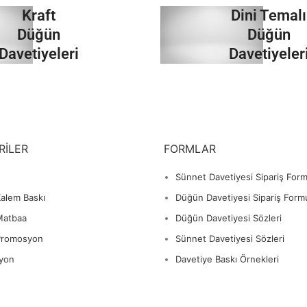
Kraft
Dini Temalı
İncele
İncele
Düğün
Düğün
Davetiyeleri
Davetiyeler
İncele
İncele
RILER
FORMLAR
Sünnet Davetiyesi Sipariş For
alem Baskı
Düğün Davetiyesi Sipariş Form
Matbaa
Düğün Davetiyesi Sözleri
Promosyon
Sünnet Davetiyesi Sözleri
yon
Davetiye Baskı Örnekleri