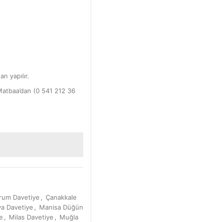
an yapılır.
Matbaa’dan (0 541 212 36
rum Davetiye
,
Çanakkale
a Davetiye
,
Manisa Düğün
e
,
Milas Davetiye
,
Muğla