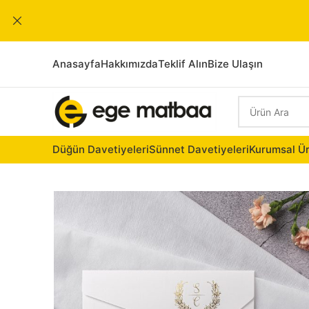
Anasayfa
Hakkımızda
Teklif Alın
Bize Ulaşın
Düğün Davetiyeleri
Sünnet Davetiyeleri
Kurumsal Ür