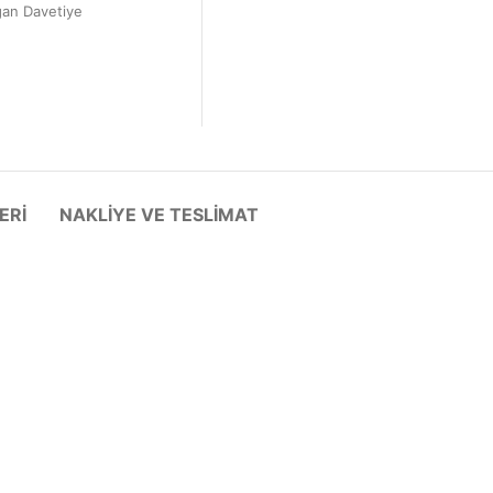
ğan Davetiye
ERI
NAKLIYE VE TESLIMAT