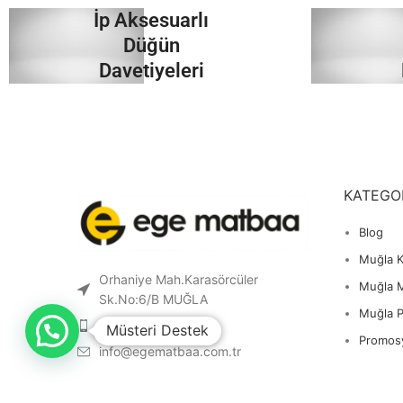
İp Aksesuarlı
İncele
Düğün
Davetiyeleri
İncele
KATEGO
Blog
Muğla K
Orhaniye Mah.Karasörcüler
Muğla 
Sk.No:6/B MUĞLA
Muğla 
0 541 212 36 32
Müsteri Destek
Promos
info@egematbaa.com.tr