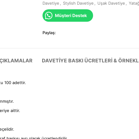
Davetiye
,
Stylish Davetiye
,
Uşak Davetiye
,
Yata
Müşteri Destek
Paylaş:
 AÇIKLAMALAR
DAVETIYE BASKI ÜCRETLERI & ÖRNEKL
tu 100 adettir.
anmıştır.
iye aittir.
çelidir.
f baskısı ayrı olarak ücretlendirilir.