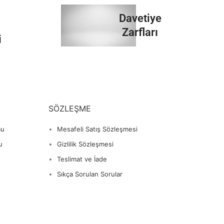
İncele
Davetiye
Zarfları
i
İncele
SÖZLEŞME
mu
Mesafeli Satış Sözleşmesi
u
Gizlilik Sözleşmesi
Teslimat ve İade
Sıkça Sorulan Sorular