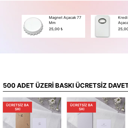
cak 65
Magnet Açacak 77
Kredi
Mm
Açac
25,00
₺
25,0
500 ADET ÜZERI BASKI ÜCRETSIZ DAVE
ÜCRETSIZ BA
ÜCRETSIZ BA
SKI
SKI