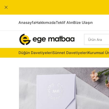
Anasayfa
Hakkımızda
Teklif Alın
Bize Ulaşın
Düğün Davetiyeleri
Sünnet Davetiyeleri
Kurumsal Ür