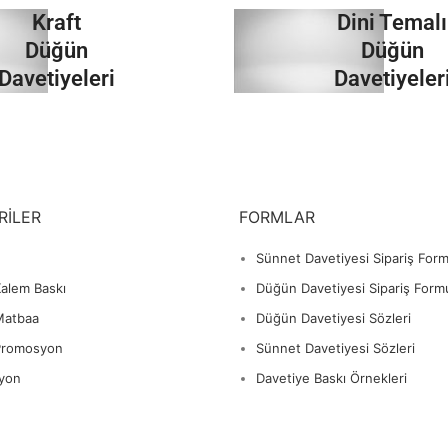
Kraft
Dini Temalı
İncele
İncele
Düğün
Düğün
Davetiyeleri
Davetiyeler
İncele
İncele
RILER
FORMLAR
Sünnet Davetiyesi Sipariş For
alem Baskı
Düğün Davetiyesi Sipariş Form
Matbaa
Düğün Davetiyesi Sözleri
Promosyon
Sünnet Davetiyesi Sözleri
yon
Davetiye Baskı Örnekleri