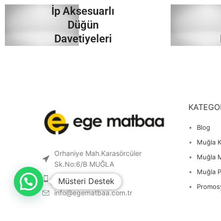
İp Aksesuarlı
İncele
Düğün
Davetiyeleri
İncele
KATEGO
Blog
Muğla K
Orhaniye Mah.Karasörcüler
Muğla 
Sk.No:6/B MUĞLA
Muğla 
0 541 212 36 32
Müsteri Destek
Promos
info@egematbaa.com.tr