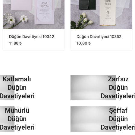
Düğün Davetiyesi 10342
Düğün Davetiyesi 10352
11,88
₺
10,80
₺
Katlamalı
Zarfsız
Düğün
Düğün
Davetiyeleri
Davetiyeler
Mühürlü
Şeffaf
İncele
İncele
Düğün
Düğün
Davetiyeleri
Davetiyeler