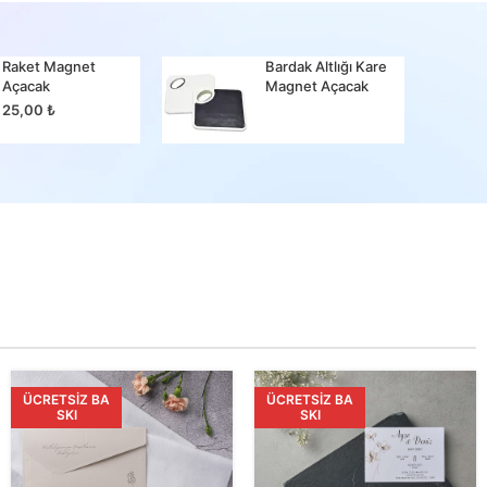
Raket Magnet
Bardak Altlığı Kare
Bir Ma
Açacak
Magnet Açacak
25,00
25,00
₺
ÜCRETSIZ BA
ÜCRETSIZ BA
SKI
SKI