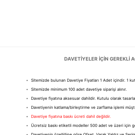
DAVETIYELER IÇIN GEREKLI
Sitemizde bulunan Davetiye Fiyatları 1 Adet içindir. 1 ku
Sitemizde minimum 100 adet davetiye siparişi alınır.
Davetiye fiyatına aksesuar dahildir. Kutulu olarak tasarl
Davetiyenin katlama/birleştirme ve zarflama işlemi müşter
Davetiye fiyatına baskı ücreti dahil değildir.
Ücretsiz baskı etiketli modeller 500 adet ve üzeri için ge
Davetiyenin özelliğine göre Ofset, Varak Yaldız ve Serigra