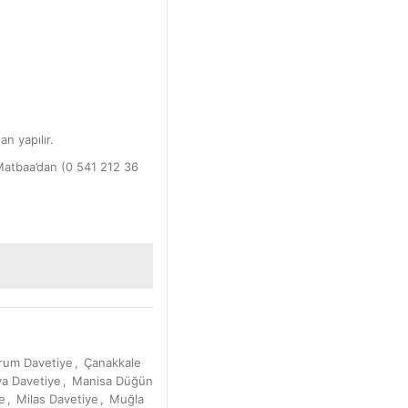
an yapılır.
Matbaa’dan (0 541 212 36
rum Davetiye
,
Çanakkale
a Davetiye
,
Manisa Düğün
e
,
Milas Davetiye
,
Muğla