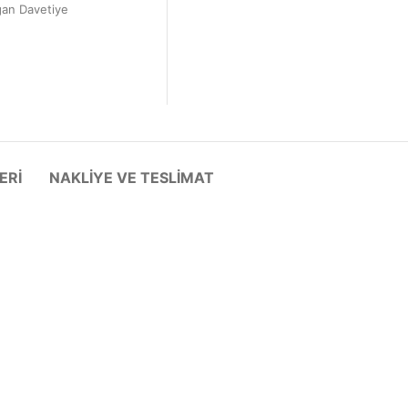
ğan Davetiye
ERI
NAKLIYE VE TESLIMAT