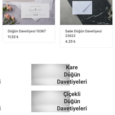
Düğün Davetiyesi 10367
Sade Düğün Davetiyesi
22622
11,52
₺
4,25
₺
Kare
Düğün
i
Davetiyeleri
Çiçekli
İncele
Düğün
i
Davetiyeleri