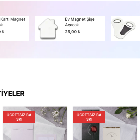
 Kartı Magnet
Ev Magnet Şişe
ak
Açacak
0
₺
25,00
₺
TIYELER
ÜCRETSIZ BA
ÜCRETSIZ BA
SKI
SKI