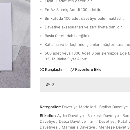
Fiyat, 1 adet için geçerlidir.
En Az Sipariş Adedi 100 adettir.
Bir kutuda 100 adet davetiye bulunmaktadır.
Davetiye aksesuarları ve zarf fiyata dahildir.
Baskı ücreti dahil değildir.
Katlama ve birleştirme işlemleri müşteri tarafınd
500 adet veya 1000 Adet Siparişlerinizde Ege 
32) Mutlaka Fiyat Alınız.
Karşılaştır
Favorilere Ekle
2
Kategoriler:
Davetiye Modelleri
,
Stylish Davetiye
Etiketler:
Aydın Davetiye
,
Balıkesir Davetiye
,
Bod
Davetiye
,
Datça Davetiye
,
İzmir Davetiye
,
Kütahy
Davetiyesi
,
Marmaris Davetiye
,
Menteşe Davetiy