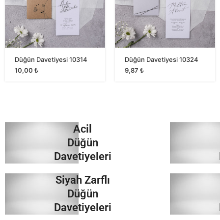
Düğün Davetiyesi 10314
Düğün Davetiyesi 10324
10,00
₺
9,87
₺
Acil
Düğün
Davetiyeleri
Siyah Zarflı
İncele
Düğün
Davetiyeleri