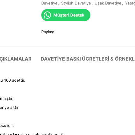
Davetiye
,
Stylish Davetiye
,
Uşak Davetiye
,
Yata
Müşteri Destek
Paylaş:
 AÇIKLAMALAR
DAVETIYE BASKI ÜCRETLERI & ÖRNEKL
tu 100 adettir.
anmıştır.
iye aittir.
çelidir.
f baskısı ayrı olarak ücretlendirilir.