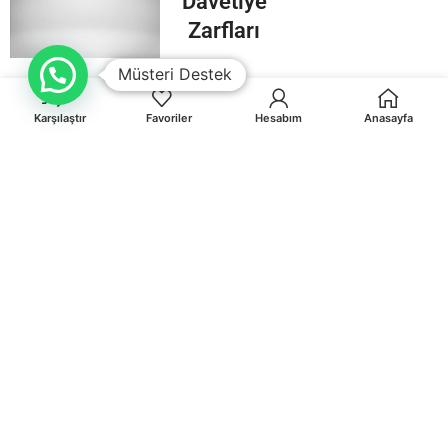
Davetiye
Zarfları
Müsteri Destek
Karşılaştır
Favoriler
Hesabım
Anasayfa
Orhaniye Mah.Karasörcüler Sk.No:6/B MUĞLA
0 541 212 36 32
info@egematbaa.com.tr