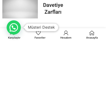
Davetiye
Zarfları
Müsteri Destek
Karşılaştır
Favoriler
Hesabım
Anasayfa
Orhaniye Mah.Karasörcüler Sk.No:6/B MUĞLA
0 541 212 36 32
info@egematbaa.com.tr