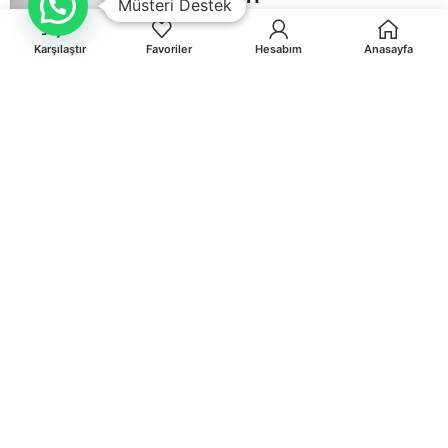
Müsteri Destek
Karşılaştır
Favoriler
Hesabım
Anasayfa
Orhaniye Mah.Karasörcüler Sk.No:6/B MUĞLA
0 541 212 36 32
info@egematbaa.com.tr
KATEGORILER