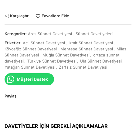
Karşılaştır
Favorilere Ekle
Kategoriler:
Aras Sünnet Davetiyesi
,
Sünnet Davetiyeleri
Etiketler:
Acil Sünnet Davetiyesi
,
İzmir Sünnet Davetiyesi
,
Köyceğiz Sünnet Davetiyesi
,
Menteşe Sünnet Davetiyesi
,
Milas
Sünnet Davetiyesi
,
Muğla Sünnet Davetiyesi
,
ortaca sünnet
davetiyesi
,
Türkiye Sünnet Davetiyesi
,
Ula Sünnet Davetiyesi
,
Yatağan Sünnet Davetiyesi
,
Zarfsız Sünnet Davetiyesi
Müşteri Destek
Paylaş:
DAVETIYELER IÇIN GEREKLI AÇIKLAMALAR