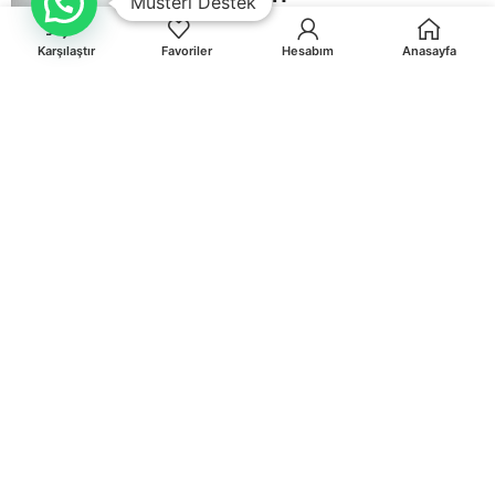
Müsteri Destek
Karşılaştır
Favoriler
Hesabım
Anasayfa
Orhaniye Mah.Karasörcüler Sk.No:6/B MUĞLA
0 541 212 36 32
info@egematbaa.com.tr
KATEGORILER