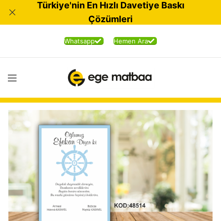
Türkiye'nin En Hızlı Davetiye Baskı
Çözümleri
Whatsapp
Hemen Ara