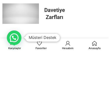
Davetiye
Zarfları
Müsteri Destek
Karşılaştır
Favoriler
Hesabım
Anasayfa
Orhaniye Mah.Karasörcüler Sk.No:6/B MUĞLA
0 541 212 36 32
info@egematbaa.com.tr