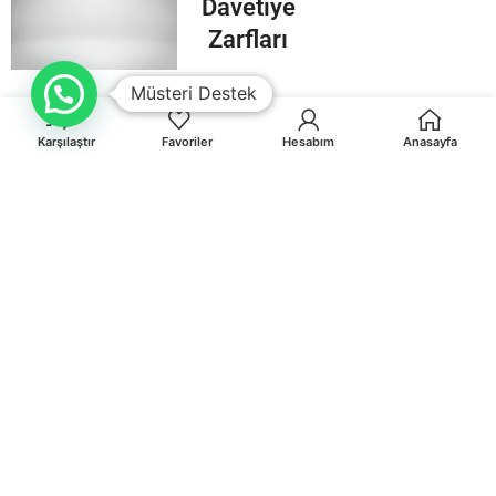
Davetiye
Zarfları
Müsteri Destek
Karşılaştır
Favoriler
Hesabım
Anasayfa
Orhaniye Mah.Karasörcüler Sk.No:6/B MUĞLA
0 541 212 36 32
info@egematbaa.com.tr