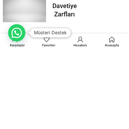
Davetiye
Zarfları
Müsteri Destek
Karşılaştır
Favoriler
Hesabım
Anasayfa
Orhaniye Mah.Karasörcüler Sk.No:6/B MUĞLA
0 541 212 36 32
info@egematbaa.com.tr