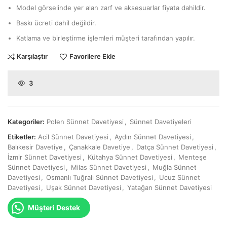
Model görselinde yer alan zarf ve aksesuarlar fiyata dahildir.
Baskı ücreti dahil değildir.
Katlama ve birleştirme işlemleri müşteri tarafından yapılır.
Karşılaştır
Favorilere Ekle
3
Kategoriler:
Polen Sünnet Davetiyesi
,
Sünnet Davetiyeleri
Etiketler:
Acil Sünnet Davetiyesi
,
Aydın Sünnet Davetiyesi
,
Balıkesir Davetiye
,
Çanakkale Davetiye
,
Datça Sünnet Davetiyesi
,
İzmir Sünnet Davetiyesi
,
Kütahya Sünnet Davetiyesi
,
Menteşe
Sünnet Davetiyesi
,
Milas Sünnet Davetiyesi
,
Muğla Sünnet
Davetiyesi
,
Osmanlı Tuğralı Sünnet Davetiyesi
,
Ucuz Sünnet
Davetiyesi
,
Uşak Sünnet Davetiyesi
,
Yatağan Sünnet Davetiyesi
Müşteri Destek