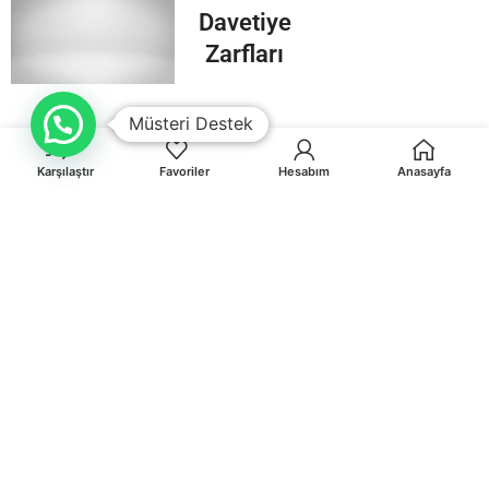
Davetiye
Zarfları
Müsteri Destek
Karşılaştır
Favoriler
Hesabım
Anasayfa
Orhaniye Mah.Karasörcüler Sk.No:6/B MUĞLA
0 541 212 36 32
info@egematbaa.com.tr