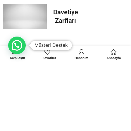
Davetiye
Zarfları
Müsteri Destek
Karşılaştır
Favoriler
Hesabım
Anasayfa
Orhaniye Mah.Karasörcüler Sk.No:6/B MUĞLA
0 541 212 36 32
info@egematbaa.com.tr