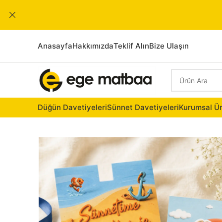
Anasayfa
Hakkımızda
Teklif Alın
Bize Ulaşın
Düğün Davetiyeleri
Sünnet Davetiyeleri
Kurumsal Ür