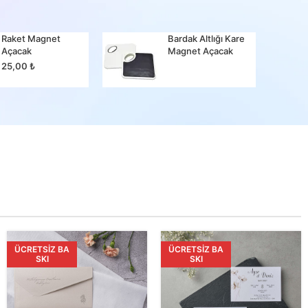
Raket Magnet
Bardak Altlığı Kare
Bir Ma
Açacak
Magnet Açacak
25,00
25,00
₺
ÜCRETSIZ BA
ÜCRETSIZ BA
SKI
SKI