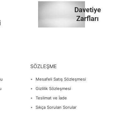
İncele
Davetiye
Zarfları
i
İncele
SÖZLEŞME
mu
Mesafeli Satış Sözleşmesi
u
Gizlilik Sözleşmesi
Teslimat ve İade
Sıkça Sorulan Sorular