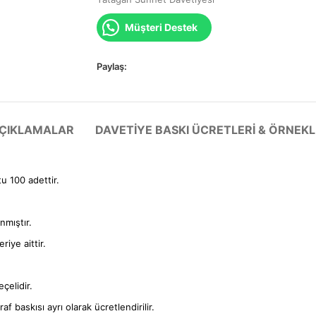
Müşteri Destek
Paylaş:
 AÇIKLAMALAR
DAVETIYE BASKI ÜCRETLERI & ÖRNEKL
tu 100 adettir.
anmıştır.
iye aittir.
çelidir.
f baskısı ayrı olarak ücretlendirilir.