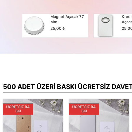
cak 65
Magnet Açacak 77
Kredi
Mm
Açac
25,00
₺
25,0
500 ADET ÜZERI BASKI ÜCRETSIZ DAVE
ÜCRETSIZ BA
ÜCRETSIZ BA
SKI
SKI