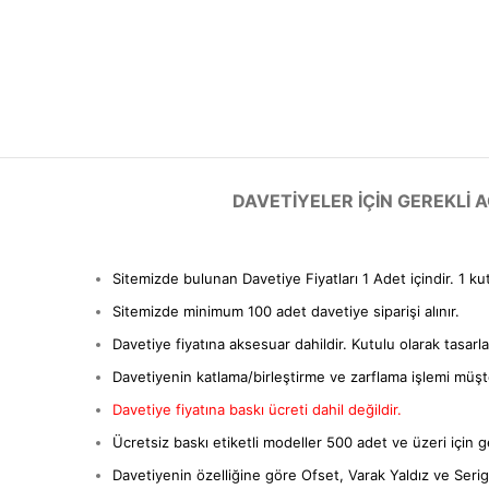
DAVETIYELER IÇIN GEREKLI
Sitemizde bulunan Davetiye Fiyatları 1 Adet içindir. 1 ku
Sitemizde minimum 100 adet davetiye siparişi alınır.
Davetiye fiyatına aksesuar dahildir. Kutulu olarak tasarl
Davetiyenin katlama/birleştirme ve zarflama işlemi müşter
Davetiye fiyatına baskı ücreti dahil değildir.
Ücretsiz baskı etiketli modeller 500 adet ve üzeri için ge
Davetiyenin özelliğine göre Ofset, Varak Yaldız ve Serigra