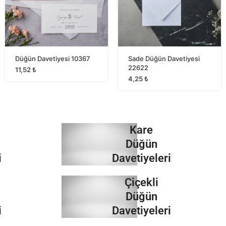
Düğün Davetiyesi 10367
Sade Düğün Davetiyesi
22622
11,52
₺
4,25
₺
Kare
Düğün
i
Davetiyeleri
Çiçekli
İncele
Düğün
i
Davetiyeleri