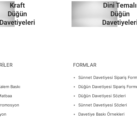
Kraft
Dini Temalı
İncele
İncele
Düğün
Düğün
Davetiyeleri
Davetiyeler
İncele
İncele
RILER
FORMLAR
Sünnet Davetiyesi Sipariş For
alem Baskı
Düğün Davetiyesi Sipariş Form
Matbaa
Düğün Davetiyesi Sözleri
Promosyon
Sünnet Davetiyesi Sözleri
yon
Davetiye Baskı Örnekleri