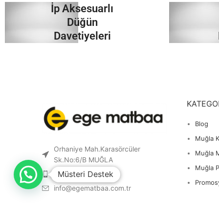
İp Aksesuarlı
İncele
Düğün
Davetiyeleri
İncele
KATEGO
Blog
Muğla K
Orhaniye Mah.Karasörcüler
Muğla 
Sk.No:6/B MUĞLA
Muğla 
Müsteri Destek
0 541 212 36 32
Promos
info@egematbaa.com.tr