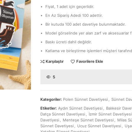
Fiyat, 1 adet için geçerlidir.
En Az Sipariş Adedi 100 adettir.
Bir kutuda 100 adet davetiye bulunmaktadır.
Model görselinde yer alan zarf ve aksesuarlar fi
Baskı ücreti dahil değildir.
Katlama ve birleştirme işlemleri müşteri tarafınd
Karşılaştır
Favorilere Ekle
5
Kategoriler:
Polen Sünnet Davetiyesi
,
Sünnet Dav
Etiketler:
Aydın Sünnet Davetiyesi
,
Balıkesir Dave
Datça Sünnet Davetiyesi
,
İzmir Sünnet Davetiyesi
Davetiyesi
,
Menteşe Sünnet Davetiyesi
,
Milas S
Sünnet Davetiyesi
,
Ucuz Sünnet Davetiyesi
,
Uşa
Yatağan Sünnet Davetiyesi