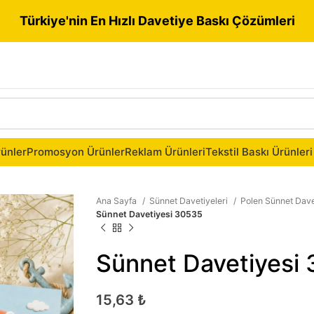
Türkiye'nin En Hızlı Davetiye Baskı Çözümleri
ünler
Promosyon Ürünler
Reklam Ürünleri
Tekstil Baskı Ürünleri
Ana Sayfa
Sünnet Davetiyeleri
Polen Sünnet Dave
Sünnet Davetiyesi 30535
Sünnet Davetiyesi
15,63
₺