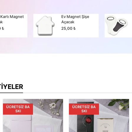
 Kartı Magnet
Ev Magnet Şişe
ak
Açacak
0
₺
25,00
₺
TIYELER
ÜCRETSIZ BA
ÜCRETSIZ BA
SKI
SKI