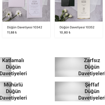
Düğün Davetiyesi 10342
Düğün Davetiyesi 10352
11,88
₺
10,80
₺
Katlamalı
Zarfsız
Düğün
Düğün
Davetiyeleri
Davetiyeler
Mühürlü
Şeffaf
İncele
İncele
Düğün
Düğün
Davetiyeleri
Davetiyeler