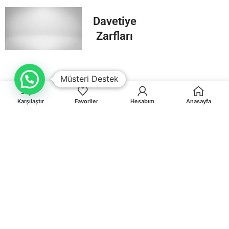
Davetiye
Zarfları
Müsteri Destek
Karşılaştır
Favoriler
Hesabım
Anasayfa
Orhaniye Mah.Karasörcüler Sk.No:6/B MUĞLA
0 541 212 36 32
info@egematbaa.com.tr