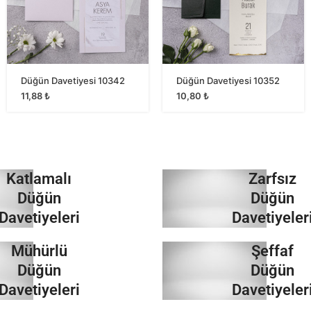
Düğün Davetiyesi 10342
Düğün Davetiyesi 10352
11,88
₺
10,80
₺
Katlamalı
Zarfsız
Düğün
Düğün
Davetiyeleri
Davetiyeler
Mühürlü
Şeffaf
İncele
İncele
Düğün
Düğün
Davetiyeleri
Davetiyeler