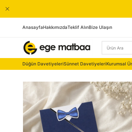
Anasayfa
Hakkımızda
Teklif Alın
Bize Ulaşın
Düğün Davetiyeleri
Sünnet Davetiyeleri
Kurumsal Ür