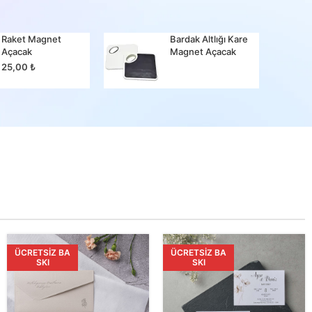
Raket Magnet
Bardak Altlığı Kare
Bir Ma
Açacak
Magnet Açacak
25,00
25,00
₺
ÜCRETSIZ BA
ÜCRETSIZ BA
SKI
SKI