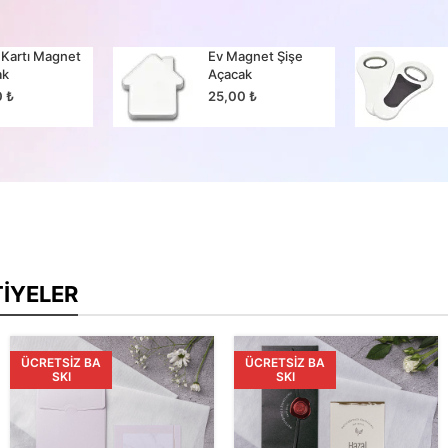
 Kartı Magnet
Ev Magnet Şişe
ak
Açacak
0
₺
25,00
₺
TIYELER
ÜCRETSIZ BA
ÜCRETSIZ BA
SKI
SKI