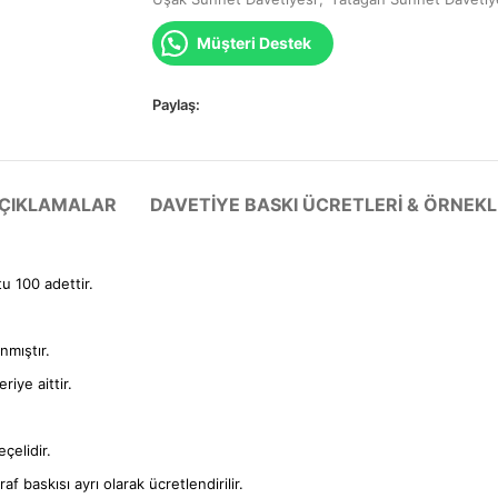
Müşteri Destek
Paylaş:
 AÇIKLAMALAR
DAVETIYE BASKI ÜCRETLERI & ÖRNEKL
tu 100 adettir.
anmıştır.
iye aittir.
çelidir.
f baskısı ayrı olarak ücretlendirilir.