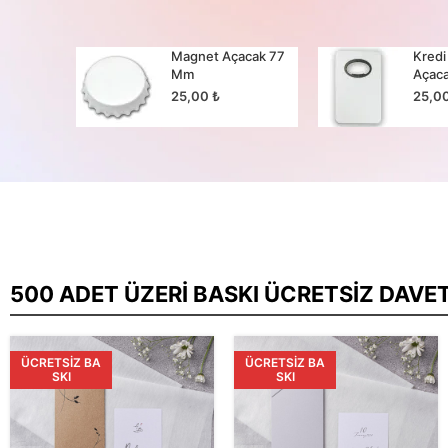
cak 65
Magnet Açacak 77
Kredi
Mm
Açac
25,00
₺
25,0
500 ADET ÜZERI BASKI ÜCRETSIZ DAVE
ÜCRETSIZ BA
ÜCRETSIZ BA
SKI
SKI