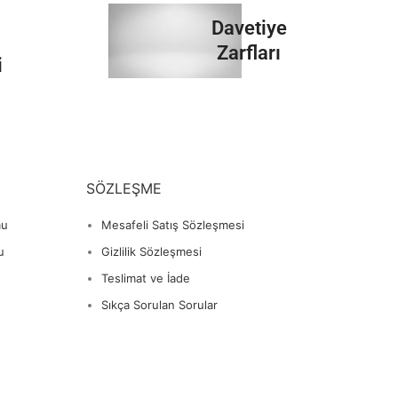
İncele
Davetiye
Zarfları
i
İncele
SÖZLEŞME
mu
Mesafeli Satış Sözleşmesi
u
Gizlilik Sözleşmesi
Teslimat ve İade
Sıkça Sorulan Sorular