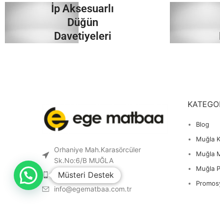
İp Aksesuarlı
İncele
Düğün
Davetiyeleri
İncele
KATEGO
Blog
Muğla K
Orhaniye Mah.Karasörcüler
Muğla 
Sk.No:6/B MUĞLA
Muğla 
Müsteri Destek
0 541 212 36 32
Promos
info@egematbaa.com.tr