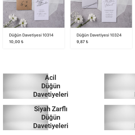
Düğün Davetiyesi 10314
Düğün Davetiyesi 10324
10,00
₺
9,87
₺
Acil
Düğün
Davetiyeleri
Siyah Zarflı
İncele
Düğün
Davetiyeleri