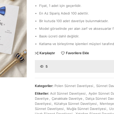
Fiyat, 1 adet için geçerlidir.
En Az Sipariş Adedi 100 adettir.
Bir kutuda 100 adet davetiye bulunmaktadır.
Model görselinde yer alan zarf ve aksesuarlar fi
Baskı ücreti dahil değildir.
Katlama ve birleştirme işlemleri müşteri tarafınd
Karşılaştır
Favorilere Ekle
5
Kategoriler:
Polen Sünnet Davetiyesi
,
Sünnet Dav
Etiketler:
Acil Sünnet Davetiyesi
,
Aydın Sünnet Da
Davetiye
,
Çanakkale Davetiye
,
Datça Sünnet Dav
Davetiyesi
,
Kütahya Sünnet Davetiyesi
,
Menteşe 
Sünnet Davetiyesi
,
Muğla Sünnet Davetiyesi
,
Uc
Uşak Sünnet Davetiyesi
,
Yatağan Sünnet Davetiy