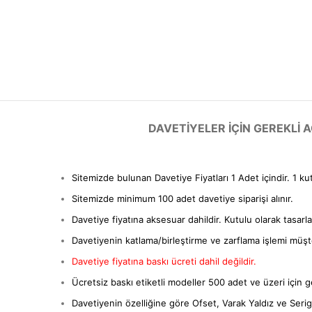
DAVETIYELER IÇIN GEREKLI
Sitemizde bulunan Davetiye Fiyatları 1 Adet içindir. 1 ku
Sitemizde minimum 100 adet davetiye siparişi alınır.
Davetiye fiyatına aksesuar dahildir. Kutulu olarak tasarl
Davetiyenin katlama/birleştirme ve zarflama işlemi müşter
Davetiye fiyatına baskı ücreti dahil değildir.
Ücretsiz baskı etiketli modeller 500 adet ve üzeri için ge
Davetiyenin özelliğine göre Ofset, Varak Yaldız ve Serigra