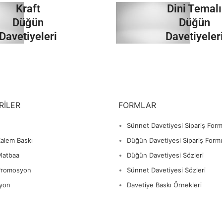
Kraft
Dini Temalı
İncele
İncele
Düğün
Düğün
Davetiyeleri
Davetiyeler
İncele
İncele
RILER
FORMLAR
Sünnet Davetiyesi Sipariş For
alem Baskı
Düğün Davetiyesi Sipariş Form
Matbaa
Düğün Davetiyesi Sözleri
Promosyon
Sünnet Davetiyesi Sözleri
yon
Davetiye Baskı Örnekleri