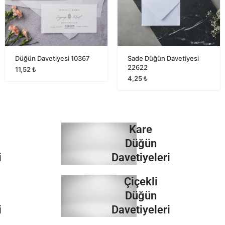
Düğün Davetiyesi 10367
Sade Düğün Davetiyesi
22622
11,52
₺
4,25
₺
Kare
Düğün
i
Davetiyeleri
Çiçekli
İncele
Düğün
i
Davetiyeleri