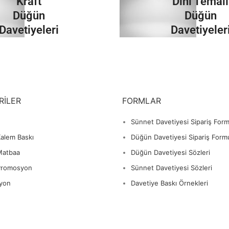
Kraft
Dini Temalı
İncele
İncele
Düğün
Düğün
Davetiyeleri
Davetiyeler
İncele
İncele
RILER
FORMLAR
Sünnet Davetiyesi Sipariş For
alem Baskı
Düğün Davetiyesi Sipariş Form
Matbaa
Düğün Davetiyesi Sözleri
Promosyon
Sünnet Davetiyesi Sözleri
yon
Davetiye Baskı Örnekleri