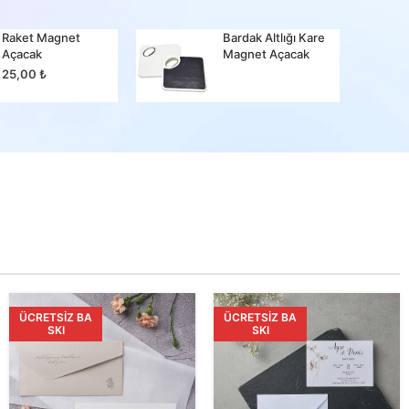
Raket Magnet
Bardak Altlığı Kare
Bir Ma
Açacak
Magnet Açacak
25,00
25,00
₺
ÜCRETSIZ BA
ÜCRETSIZ BA
SKI
SKI