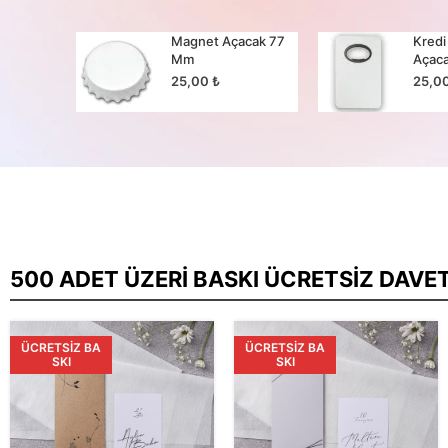
cak 65
Magnet Açacak 77
Kredi
Mm
Açac
25,00
₺
25,0
500 ADET ÜZERI BASKI ÜCRETSIZ DAVE
ÜCRETSIZ BA
ÜCRETSIZ BA
SKI
SKI