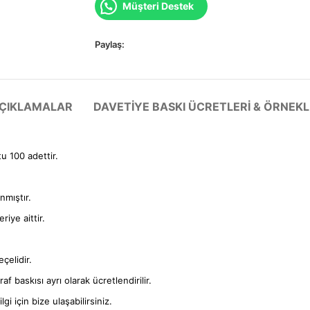
Müşteri Destek
Paylaş:
 AÇIKLAMALAR
DAVETIYE BASKI ÜCRETLERI & ÖRNEKL
tu 100 adettir.
anmıştır.
iye aittir.
çelidir.
f baskısı ayrı olarak ücretlendirilir.
gi için bize ulaşabilirsiniz.