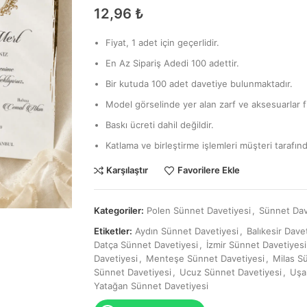
12,96
₺
Fiyat, 1 adet için geçerlidir.
En Az Sipariş Adedi 100 adettir.
Bir kutuda 100 adet davetiye bulunmaktadır.
Model görselinde yer alan zarf ve aksesuarlar fi
Baskı ücreti dahil değildir.
Katlama ve birleştirme işlemleri müşteri tarafınd
Karşılaştır
Favorilere Ekle
Kategoriler:
Polen Sünnet Davetiyesi
,
Sünnet Dav
Etiketler:
Aydın Sünnet Davetiyesi
,
Balıkesir Dave
Datça Sünnet Davetiyesi
,
İzmir Sünnet Davetiyesi
Davetiyesi
,
Menteşe Sünnet Davetiyesi
,
Milas S
Sünnet Davetiyesi
,
Ucuz Sünnet Davetiyesi
,
Uşa
Yatağan Sünnet Davetiyesi