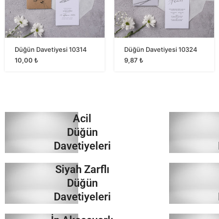
Düğün Davetiyesi 10314
Düğün Davetiyesi 10324
10,00
₺
9,87
₺
Acil
Düğün
Davetiyeleri
Siyah Zarflı
İncele
Düğün
Davetiyeleri