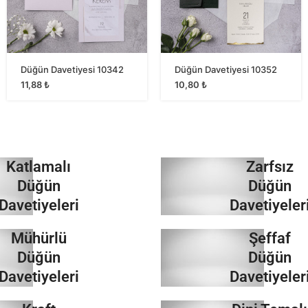
Düğün Davetiyesi 10342
Düğün Davetiyesi 10352
11,88
₺
10,80
₺
Katlamalı
Zarfsız
Düğün
Düğün
Davetiyeleri
Davetiyeler
Mühürlü
Şeffaf
İncele
İncele
Düğün
Düğün
Davetiyeleri
Davetiyeler