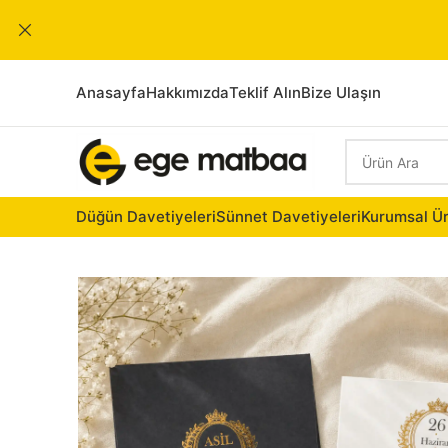
Anasayfa
Hakkımızda
Teklif Alın
Bize Ulaşın
Düğün Davetiyeleri
Sünnet Davetiyeleri
Kurumsal Ür