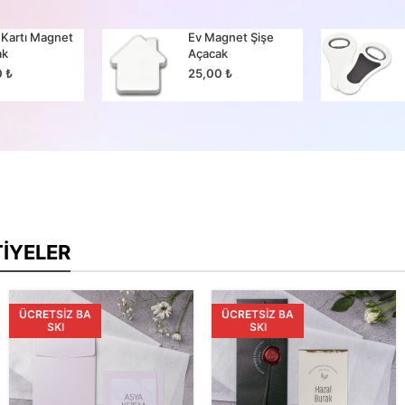
 Kartı Magnet
Ev Magnet Şişe
ak
Açacak
0
₺
25,00
₺
TIYELER
ÜCRETSIZ BA
ÜCRETSIZ BA
SKI
SKI