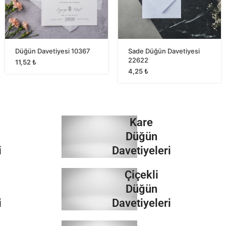
Düğün Davetiyesi 10367
Sade Düğün Davetiyesi
22622
11,52
₺
4,25
₺
Kare
Düğün
i
Davetiyeleri
Çiçekli
İncele
Düğün
i
Davetiyeleri