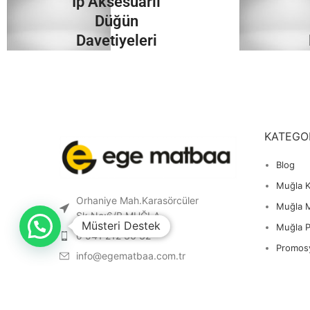
İp Aksesuarlı
İncele
Düğün
Davetiyeleri
İncele
KATEGO
Blog
Muğla K
Orhaniye Mah.Karasörcüler
Muğla 
Sk.No:6/B MUĞLA
Müsteri Destek
Muğla 
0 541 212 36 32
Promos
info@egematbaa.com.tr