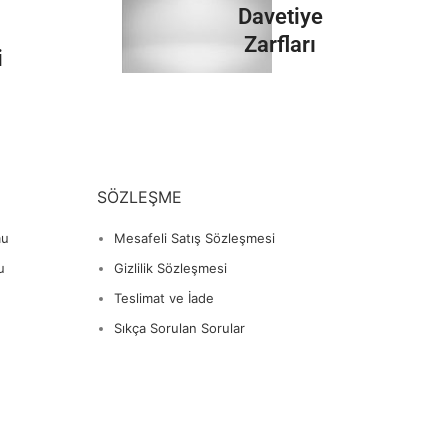
İncele
Davetiye
Zarfları
i
İncele
SÖZLEŞME
mu
Mesafeli Satış Sözleşmesi
u
Gizlilik Sözleşmesi
Teslimat ve İade
Sıkça Sorulan Sorular