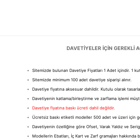
DAVETIYELER IÇIN GEREKLI
Sitemizde bulunan Davetiye Fiyatları 1 Adet içindir. 1 ku
Sitemizde minimum 100 adet davetiye siparişi alınır.
Davetiye fiyatına aksesuar dahildir. Kutulu olarak tasarl
Davetiyenin katlama/birleştirme ve zarflama işlemi müşter
Davetiye fiyatına baskı ücreti dahil değildir.
Ücretsiz baskı etiketli modeller 500 adet ve üzeri için ge
Davetiyenin özelliğine göre Ofset, Varak Yaldız ve Serigra
Modellerin Ebatları, İç Kart ve Zarf gramajları hakkında bil