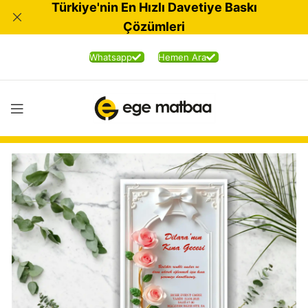
Türkiye'nin En Hızlı Davetiye Baskı
Çözümleri
Whatsapp
Hemen Ara