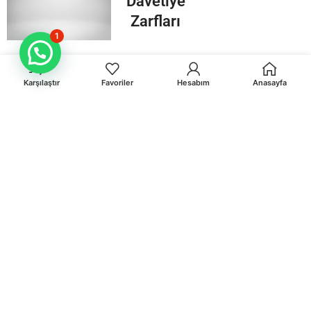
Davetiye
Zarfları
1
Karşılaştır
Favoriler
Hesabım
Anasayfa
Orhaniye Mah.Karasörcüler Sk.No:6/B MUĞLA
0 541 212 36 32
info@egematbaa.com.tr