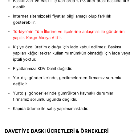
Baskılı Zarf ve Baskılı iç Kartlarda %1-3 adet arası baskıda fire
olabilir.
İnternet sitemizdeki fiyatlar bilgi amaçlı olup farklılık
gösterebilir.
Türkiye'nin Tüm İllerine ve ilçelerine anlaşmalı ile gönderim
yapılır. Kargo Alıcıya Aittir.
Kişiye özel üretim olduğu için iade kabul edilmez. Baskısı
yapılan kâğıdı tekrar kullanımı mümkün olmadığı için iade veya
iptali yoktur.
Fiyatlarımıza KDV Dahil değildir.
Yurtdışı gönderilerinde, gecikmelerden firmamız sorumlu
değildir.
Yurtdışı gönderilerinde gümrükten kaynaklı durumlar
firmamız sorumluluğunda değildir.
Kapıda ödeme ile satış yapılmamaktadır.
DAVETIYE BASKI ÜCRETLERI & ÖRNEKLERI