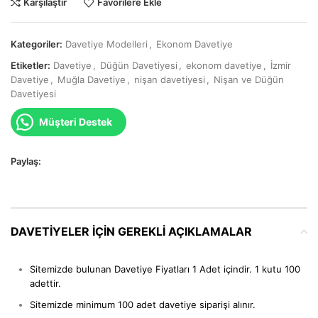
Karşılaştır
Favorilere Ekle
Kategoriler:
Davetiye Modelleri
,
Ekonom Davetiye
Etiketler:
Davetiye
,
Düğün Davetiyesi
,
ekonom davetiye
,
İzmir
Davetiye
,
Muğla Davetiye
,
nişan davetiyesi
,
Nişan ve Düğün
Davetiyesi
Müşteri Destek
Paylaş:
DAVETIYELER IÇIN GEREKLI AÇIKLAMALAR
Sitemizde bulunan Davetiye Fiyatları 1 Adet içindir. 1 kutu 100
adettir.
Sitemizde minimum 100 adet davetiye siparişi alınır.