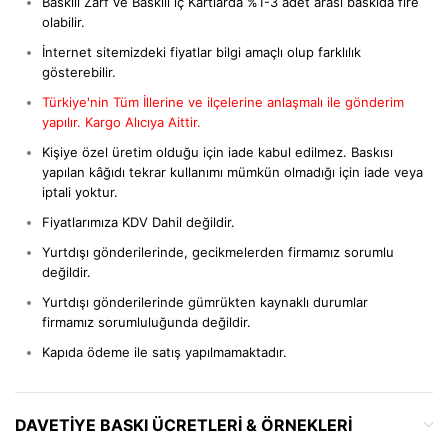
Baskılı Zarf ve Baskılı iç Kartlarda %1-3 adet arası baskıda fire
olabilir.
İnternet sitemizdeki fiyatlar bilgi amaçlı olup farklılık
gösterebilir.
Türkiye'nin Tüm İllerine ve ilçelerine anlaşmalı ile gönderim
yapılır. Kargo Alıcıya Aittir.
Kişiye özel üretim olduğu için iade kabul edilmez. Baskısı
yapılan kâğıdı tekrar kullanımı mümkün olmadığı için iade veya
iptali yoktur.
Fiyatlarımıza KDV Dahil değildir.
Yurtdışı gönderilerinde, gecikmelerden firmamız sorumlu
değildir.
Yurtdışı gönderilerinde gümrükten kaynaklı durumlar
firmamız sorumluluğunda değildir.
Kapıda ödeme ile satış yapılmamaktadır.
DAVETIYE BASKI ÜCRETLERI & ÖRNEKLERI