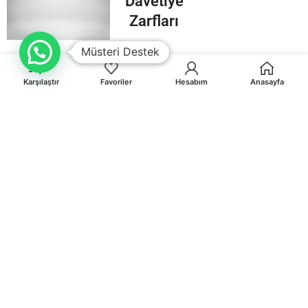
Davetiye
Zarfları
Müsteri Destek
Karşılaştır
Favoriler
Hesabım
Anasayfa
Orhaniye Mah.Karasörcüler Sk.No:6/B MUĞLA
0 541 212 36 32
info@egematbaa.com.tr