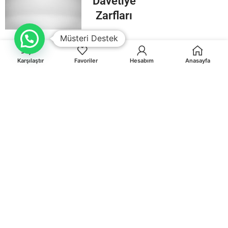
Davetiye
Zarfları
Müsteri Destek
Karşılaştır
Favoriler
Hesabım
Anasayfa
Orhaniye Mah.Karasörcüler Sk.No:6/B MUĞLA
0 541 212 36 32
info@egematbaa.com.tr