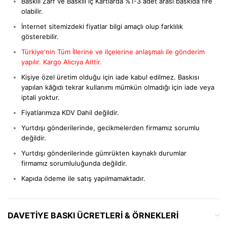
Baskılı Zarf ve Baskılı iç Kartlarda %1-3 adet arası baskıda fire
olabilir.
İnternet sitemizdeki fiyatlar bilgi amaçlı olup farklılık
gösterebilir.
Türkiye'nin Tüm İllerine ve ilçelerine anlaşmalı ile gönderim
yapılır. Kargo Alıcıya Aittir.
Kişiye özel üretim olduğu için iade kabul edilmez. Baskısı
yapılan kâğıdı tekrar kullanımı mümkün olmadığı için iade veya
iptali yoktur.
Fiyatlarımıza KDV Dahil değildir.
Yurtdışı gönderilerinde, gecikmelerden firmamız sorumlu
değildir.
Yurtdışı gönderilerinde gümrükten kaynaklı durumlar
firmamız sorumluluğunda değildir.
Kapıda ödeme ile satış yapılmamaktadır.
DAVETIYE BASKI ÜCRETLERI & ÖRNEKLERI