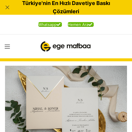
Türkiye'nin En Hızlı Davetiye Baskı
Çözümleri
Whatsapp
Hemen Ara