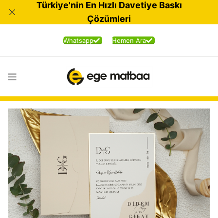
Türkiye'nin En Hızlı Davetiye Baskı
Çözümleri
Whatsapp
Hemen Ara