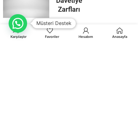
Davetiye
Zarfları
Müsteri Destek
Karşılaştır
Favoriler
Hesabım
Anasayfa
Orhaniye Mah.Karasörcüler Sk.No:6/B MUĞLA
0 541 212 36 32
info@egematbaa.com.tr