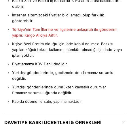
Baskılı Zarf ve Baskılı iç Kartlarda %1-3 adet arası baskıda fire
olabilir.
İnternet sitemizdeki fiyatlar bilgi amaçlı olup farklılık
gösterebilir.
Türkiye'nin Tüm İllerine ve ilçelerine anlaşmalı ile gönderim
yapılır. Kargo Alıcıya Aittir.
Kişiye özel üretim olduğu için iade kabul edilmez. Baskısı
yapılan kâğıdı tekrar kullanımı mümkün olmadığı için iade veya
iptali yoktur.
Fiyatlarımıza KDV Dahil değildir.
Yurtdışı gönderilerinde, gecikmelerden firmamız sorumlu
değildir.
Yurtdışı gönderilerinde gümrükten kaynaklı durumlar
firmamız sorumluluğunda değildir.
Kapıda ödeme ile satış yapılmamaktadır.
DAVETIYE BASKI ÜCRETLERI & ÖRNEKLERI