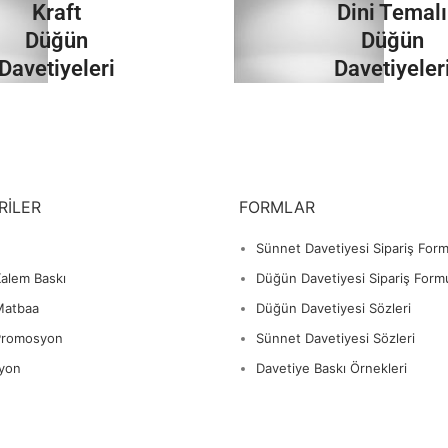
Kraft
Dini Temalı
İncele
İncele
Düğün
Düğün
Davetiyeleri
Davetiyeler
İncele
İncele
RILER
FORMLAR
Sünnet Davetiyesi Sipariş For
alem Baskı
Düğün Davetiyesi Sipariş Form
Matbaa
Düğün Davetiyesi Sözleri
Promosyon
Sünnet Davetiyesi Sözleri
yon
Davetiye Baskı Örnekleri