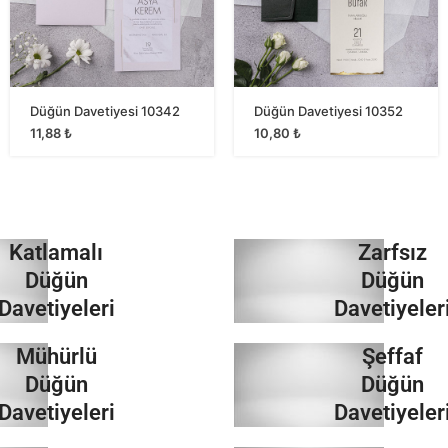
Düğün Davetiyesi 10342
Düğün Davetiyesi 10352
11,88
₺
10,80
₺
Katlamalı
Zarfsız
Düğün
Düğün
Davetiyeleri
Davetiyeler
Mühürlü
Şeffaf
İncele
İncele
Düğün
Düğün
Davetiyeleri
Davetiyeler