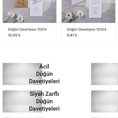
Düğün Davetiyesi 10314
Düğün Davetiyesi 10324
10,00
₺
9,87
₺
Acil
Düğün
Davetiyeleri
Siyah Zarflı
İncele
Düğün
Davetiyeleri