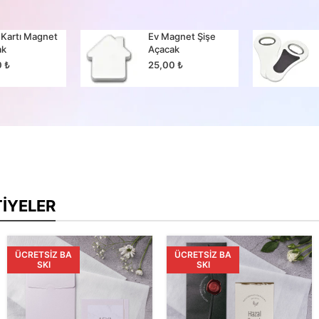
 Kartı Magnet
Ev Magnet Şişe
ak
Açacak
0
₺
25,00
₺
TIYELER
ÜCRETSIZ BA
ÜCRETSIZ BA
SKI
SKI