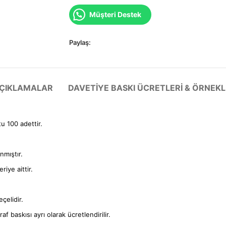
Müşteri Destek
Paylaş:
 AÇIKLAMALAR
DAVETIYE BASKI ÜCRETLERI & ÖRNEKL
tu 100 adettir.
anmıştır.
iye aittir.
çelidir.
f baskısı ayrı olarak ücretlendirilir.