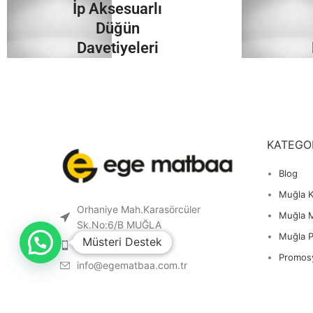
İp Aksesuarlı
İncele
Düğün
Davetiyeleri
İncele
KATEGO
Blog
Muğla K
Orhaniye Mah.Karasörcüler
Muğla 
Sk.No:6/B MUĞLA
Muğla 
Müsteri Destek
0 541 212 36 32
Promos
info@egematbaa.com.tr