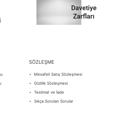
İncele
Davetiye
Zarfları
i
İncele
SÖZLEŞME
mu
Mesafeli Satış Sözleşmesi
u
Gizlilik Sözleşmesi
Teslimat ve İade
Sıkça Sorulan Sorular