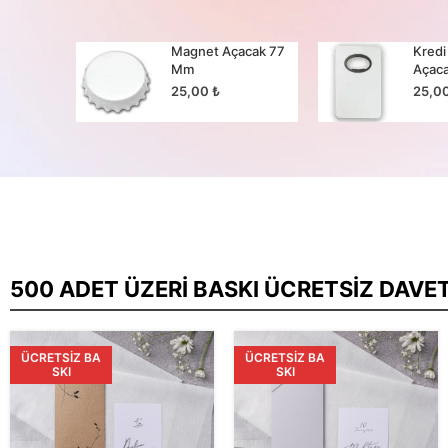
cak 65
Magnet Açacak 77
Kredi
Mm
Açac
25,00
₺
25,0
500 ADET ÜZERI BASKI ÜCRETSIZ DAVE
ÜCRETSIZ BA
ÜCRETSIZ BA
SKI
SKI