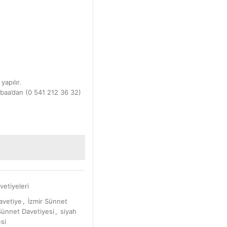
yapılır.
baa’dan (0 541 212 36 32)
etiyeleri
davetiye
,
İzmir Sünnet
ünnet Davetiyesi
,
siyah
si