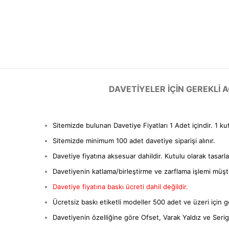
DAVETIYELER IÇIN GEREKLI
Sitemizde bulunan Davetiye Fiyatları 1 Adet içindir. 1 ku
Sitemizde minimum 100 adet davetiye siparişi alınır.
Davetiye fiyatına aksesuar dahildir. Kutulu olarak tasarl
Davetiyenin katlama/birleştirme ve zarflama işlemi müşter
Davetiye fiyatına baskı ücreti dahil değildir.
Ücretsiz baskı etiketli modeller 500 adet ve üzeri için ge
Davetiyenin özelliğine göre Ofset, Varak Yaldız ve Serigra