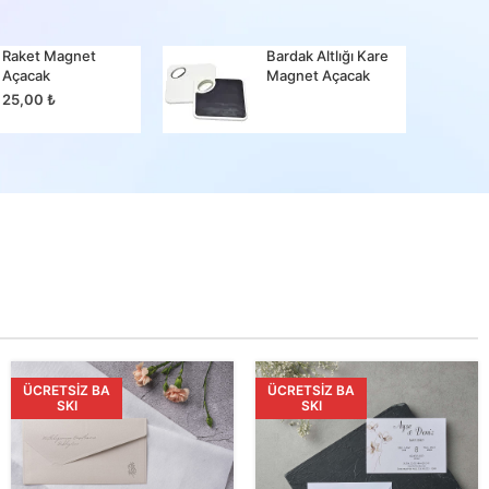
Raket Magnet
Bardak Altlığı Kare
Bir Ma
Açacak
Magnet Açacak
25,00
25,00
₺
ÜCRETSIZ BA
ÜCRETSIZ BA
SKI
SKI