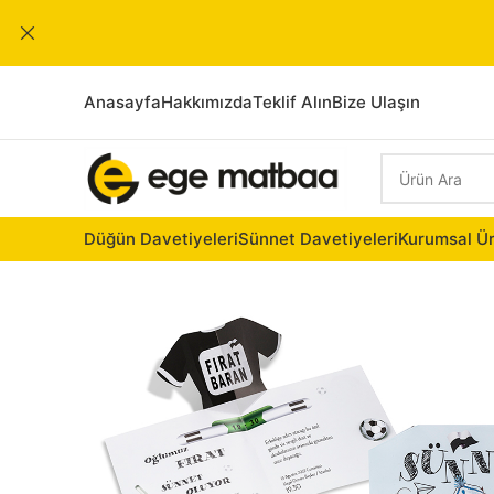
Anasayfa
Hakkımızda
Teklif Alın
Bize Ulaşın
Düğün Davetiyeleri
Sünnet Davetiyeleri
Kurumsal Ür