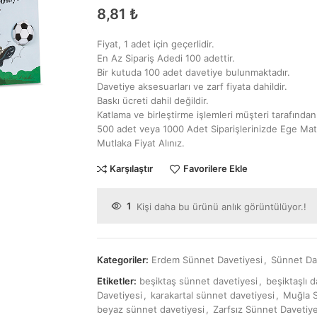
8,81
₺
Fiyat, 1 adet için geçerlidir.
En Az Sipariş Adedi 100 adettir.
Bir kutuda 100 adet davetiye bulunmaktadır.
Davetiye aksesuarları ve zarf fiyata dahildir.
Baskı ücreti dahil değildir.
Katlama ve birleştirme işlemleri müşteri tarafından 
500 adet veya 1000 Adet Siparişlerinizde Ege Mat
Mutlaka Fiyat Alınız.
Karşılaştır
Favorilere Ekle
1
Kişi daha bu ürünü anlık görüntülüyor.!
Kategoriler:
Erdem Sünnet Davetiyesi
,
Sünnet Dav
Etiketler:
beşiktaş sünnet davetiyesi
,
beşiktaşlı 
Davetiyesi
,
karakartal sünnet davetiyesi
,
Muğla S
beyaz sünnet davetiyesi
,
Zarfsız Sünnet Davetiye