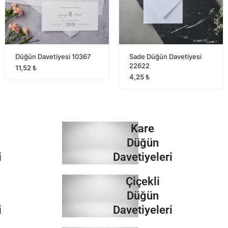
Düğün Davetiyesi 10367
Sade Düğün Davetiyesi
22622
11,52
₺
4,25
₺
Kare
Düğün
i
Davetiyeleri
Çiçekli
İncele
Düğün
i
Davetiyeleri