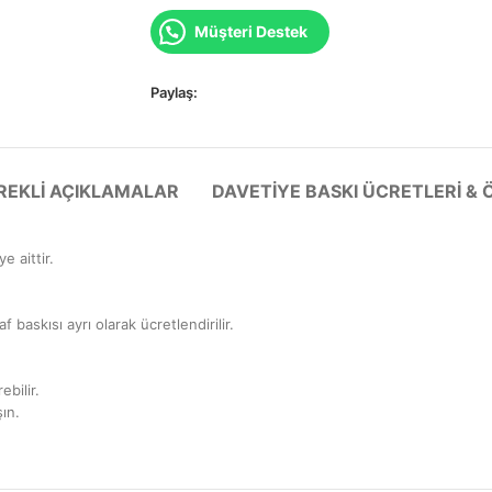
Müşteri Destek
Paylaş:
EREKLI AÇIKLAMALAR
DAVETIYE BASKI ÜCRETLERI & 
e aittir.
 baskısı ayrı olarak ücretlendirilir.
ebilir.
şın.