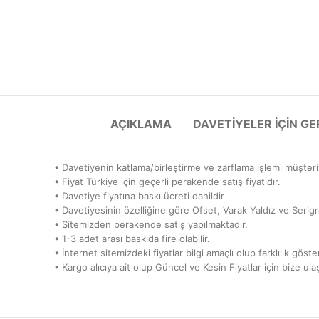
AÇIKLAMA
DAVETIYELER IÇIN G
• Davetiyenin katlama/birleştirme ve zarflama işlemi müşteriy
• Fiyat Türkiye için geçerli perakende satış fiyatıdır.
• Davetiye fiyatına baskı ücreti dahildir
• Davetiyesinin özelliğine göre Ofset, Varak Yaldız ve Serigraf
• Sitemizden perakende satış yapılmaktadır.
• 1-3 adet arası baskıda fire olabilir.
• İnternet sitemizdeki fiyatlar bilgi amaçlı olup farklılık göster
• Kargo alıcıya ait olup Güncel ve Kesin Fiyatlar için bize ula