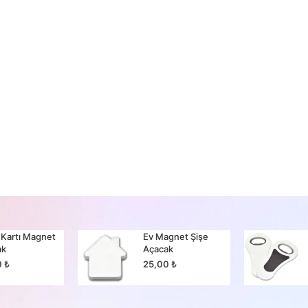
 Kartı Magnet
Ev Magnet Şişe
ak
Açacak
0
₺
25,00
₺