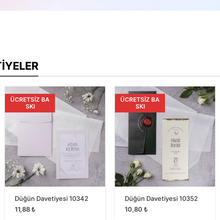
TIYELER
ÜCRETSIZ BA
ÜCRETSIZ BA
SKI
SKI
Düğün Davetiyesi 10342
Düğün Davetiyesi 10352
11,88
₺
10,80
₺