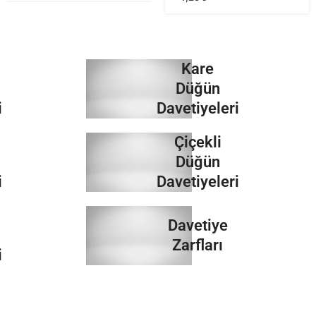
Kare
Düğün
i
Davetiyeleri
Çiçekli
İncele
Düğün
i
Davetiyeleri
İncele
Davetiye
Zarfları
i
İncele