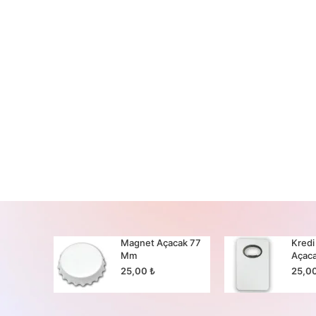
cak 65
Magnet Açacak 77
Kredi
Mm
Açac
25,00
₺
25,0