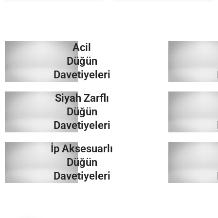
Acil
Düğün
Davetiyeleri
Siyah Zarflı
İncele
Düğün
Davetiyeleri
İp Aksesuarlı
İncele
Düğün
Davetiyeleri
İncele