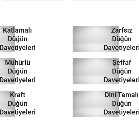
Katlamalı
Zarfsız
Düğün
Düğün
Davetiyeleri
Davetiyeler
Mühürlü
Şeffaf
İncele
İncele
Düğün
Düğün
Davetiyeleri
Davetiyeler
Kraft
Dini Temalı
İncele
İncele
Düğün
Düğün
Davetiyeleri
Davetiyeler
İncele
İncele