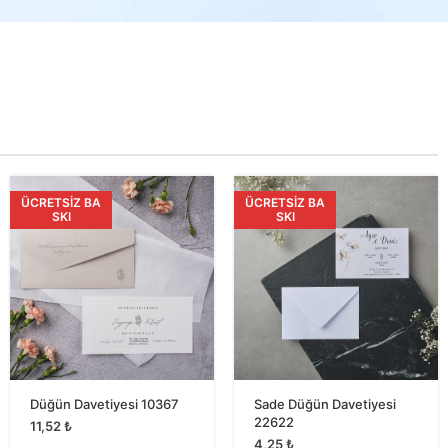
ÜCRETSIZ BA
ÜCRETSIZ BA
SKI
SKI
Düğün Davetiyesi 10367
Sade Düğün Davetiyesi
22622
11,52
₺
4,25
₺