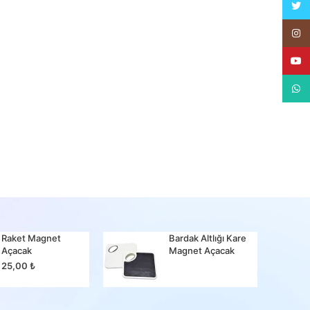
Twitt
Insta
YouT
What
Raket Magnet
Bardak Altlığı Kare
Bir Ma
Açacak
Magnet Açacak
25,00
25,00
₺