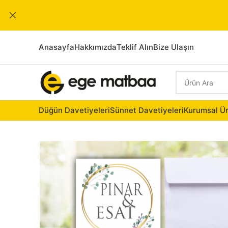
Anasayfa
Hakkımızda
Teklif Alın
Bize Ulaşın
Düğün Davetiyeleri
Sünnet Davetiyeleri
Kurumsal Ür