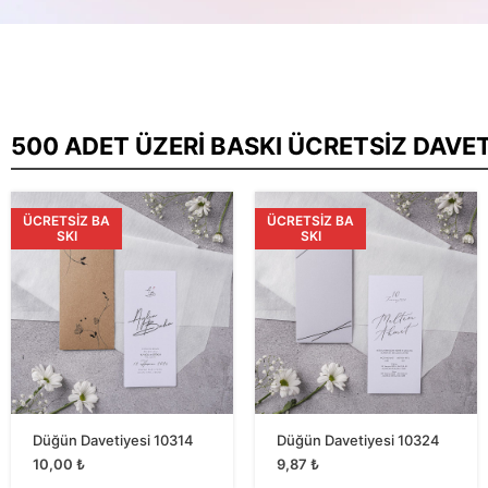
500 ADET ÜZERI BASKI ÜCRETSIZ DAVE
ÜCRETSIZ BA
ÜCRETSIZ BA
SKI
SKI
Düğün Davetiyesi 10314
Düğün Davetiyesi 10324
10,00
₺
9,87
₺