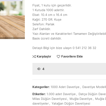
Fiyat, 1 kutu için geçerlidir.
1 Kutuda 1000 adettir.
Ebat: 10.4 cm x 16.4 cm
Kağıt: 270 GR. Kuşe
Selefon: Parlak
Zarf Dahildir.
Yazı Alanları ve Karakterleri Tamamen Değiştirilebili
Baskı ücreti dahildir.
Detaylı Bilgi için bize ulaşın 0 541 212 36 32
Karşılaştır
Favorilere Ekle
4
Kategoriler:
1000 Adet Davetiye
,
Davetiye Modell
Etiketler:
1.000 adet Davetiye
,
Datça Düğün Davet
Milas Düğün Davetiyesi
,
Muğla Davetiye
,
Muğla 
davetiyeler
,
Yatağan Düğün Davetiyesi