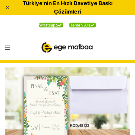
Türkiye'nin En Hızlı Davetiye Baskı
Çözümleri
Whatsapp
Hemen Ara