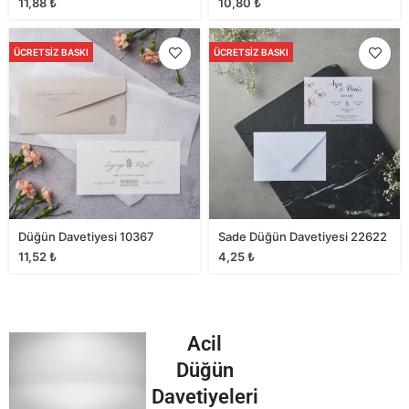
11,88
₺
10,80
₺
ÜCRETSIZ BASKI
ÜCRETSIZ BASKI
Düğün Davetiyesi 10367
Sade Düğün Davetiyesi 22622
11,52
₺
4,25
₺
Acil
Düğün
Davetiyeleri