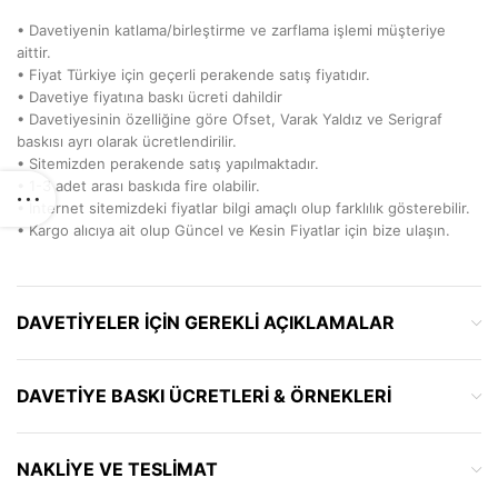
• Davetiyenin katlama/birleştirme ve zarflama işlemi müşteriye
aittir.
• Fiyat Türkiye için geçerli perakende satış fiyatıdır.
• Davetiye fiyatına baskı ücreti dahildir
• Davetiyesinin özelliğine göre Ofset, Varak Yaldız ve Serigraf
baskısı ayrı olarak ücretlendirilir.
• Sitemizden perakende satış yapılmaktadır.
• 1-3 adet arası baskıda fire olabilir.
• İnternet sitemizdeki fiyatlar bilgi amaçlı olup farklılık gösterebilir.
• Kargo alıcıya ait olup Güncel ve Kesin Fiyatlar için bize ulaşın.
DAVETIYELER IÇIN GEREKLI AÇIKLAMALAR
DAVETIYE BASKI ÜCRETLERI & ÖRNEKLERI
NAKLIYE VE TESLIMAT