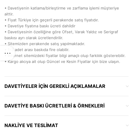
• Davetiyenin katlama/birleştirme ve zarflama işlemi müşteriye
aittir.
• Fiyat Türkiye için geçerli perakende satış fiyatıdır.
• Davetiye fiyatına baskı ücreti dahildir
• Davetiyesinin özelliğine göre Ofset, Varak Yaldız ve Serigraf
baskısı ayrı olarak ücretlendirilir.
• Sitemizden perakende satış yapılmaktadır.
• 1-3 adet arası baskıda fire olabilir.
• İnternet sitemizdeki fiyatlar bilgi amaçlı olup farklılık gösterebilir.
• Kargo alıcıya ait olup Güncel ve Kesin Fiyatlar için bize ulaşın.
DAVETIYELER IÇIN GEREKLI AÇIKLAMALAR
DAVETIYE BASKI ÜCRETLERI & ÖRNEKLERI
NAKLIYE VE TESLIMAT