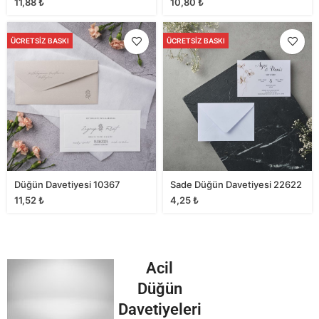
11,88
₺
10,80
₺
ÜCRETSIZ BASKI
ÜCRETSIZ BASKI
Düğün Davetiyesi 10367
Sade Düğün Davetiyesi 22622
11,52
₺
4,25
₺
Acil
Düğün
Davetiyeleri