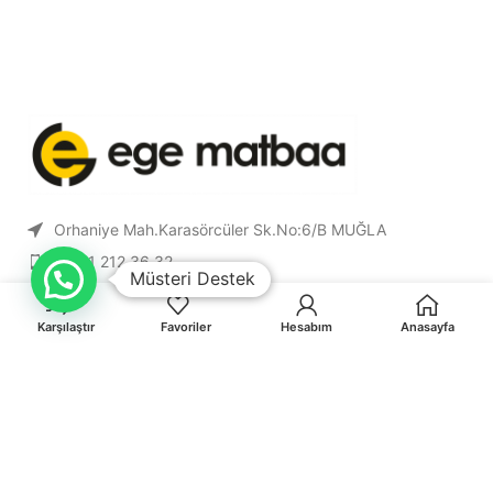
Orhaniye Mah.Karasörcüler Sk.No:6/B MUĞLA
0 541 212 36 32
Müsteri Destek
info@egematbaa.com.tr
Karşılaştır
Favoriler
Hesabım
Anasayfa
KATEGORILER
FORMLAR
SÖZLEŞME