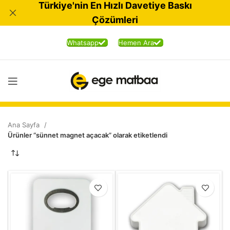
Türkiye'nin En Hızlı Davetiye Baskı
Çözümleri
Whatsapp
Hemen Ara
Ana Sayfa
Ürünler “sünnet magnet açacak” olarak etiketlendi