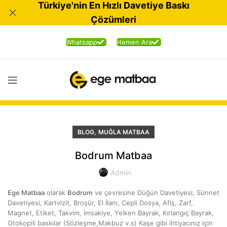
Türkiye'nin En Hızlı Davetiye Baskı
Çözümleri
Whatsapp
Hemen Ara
,
BLOG
MUĞLA MATBAA
Bodrum Matbaa
Admin
Ege Matbaa
olarak
Bodrum
ve çevresine Düğün Davetiyesi, Sünnet
Davetiyesi, Kartvizit, Broşür, El İlanı, Cepli Dosya, Afiş, Zarf,
Magnet, Etiket, Takvim, İmsakiye, Yelken Bayrak, Kırlangıç Bayrak,
Otokopili baskılar (Sözleşme,Makbuz v.s) Kaşe gibi ihtiyacınız için