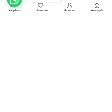
Düğün
Davetiyeleri
Karşılaştır
Favoriler
Hesabım
Anasayfa
Dini Temalı
Düğün
Davetiyeleri
Kare
Düğün
Davetiyeleri
Çiçekli
Düğün
Davetiyeleri
Davetiye
Zarfları